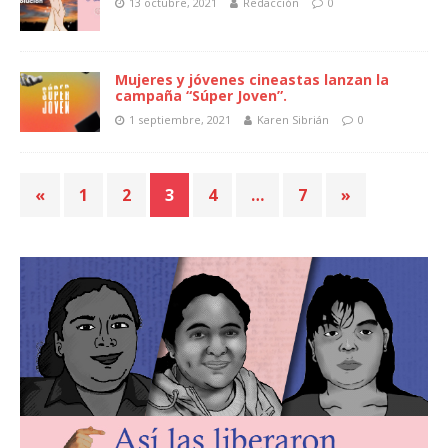
13 octubre, 2021
Redacción
0
Mujeres y jóvenes cineastas lanzan la
campaña “Súper Joven”.
1 septiembre, 2021
Karen Sibrián
0
«
1
2
3
4
…
7
»