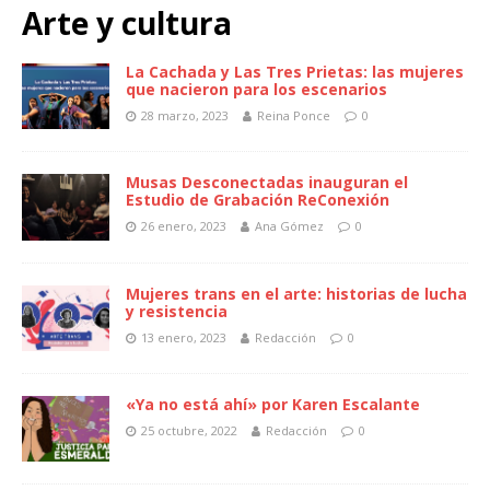
Arte y cultura
La Cachada y Las Tres Prietas: las mujeres
que nacieron para los escenarios
28 marzo, 2023
Reina Ponce
0
Musas Desconectadas inauguran el
Estudio de Grabación ReConexión
26 enero, 2023
Ana Gómez
0
Mujeres trans en el arte: historias de lucha
y resistencia
13 enero, 2023
Redacción
0
«Ya no está ahí» por Karen Escalante
25 octubre, 2022
Redacción
0