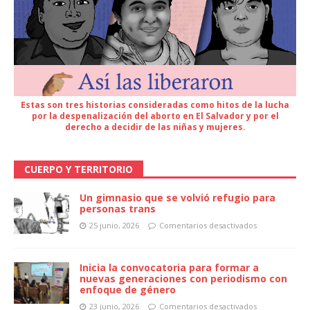
Estas son tres historias consideradas como hitos de la lucha
por la despenalización del aborto en El Salvador y por el
derecho a decidir de las niñas y mujeres.
CUERPO Y TERRITORIO
Un gimnasio que se volvió refugio para
personas trans
25 junio, 2026
Comentarios desactivados
Inicia la convocatoria para formar a
nuevas generaciones con periodismo con
enfoque de género
23 junio, 2026
Comentarios desactivados