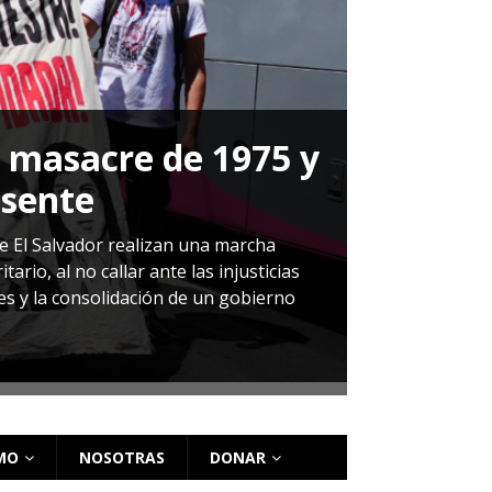
a masacre de 1975 y
P
esente
Herná
de El Salvador realizan una marcha
io, al no callar ante las injusticias
ales y la consolidación de un gobierno
Sandra Leti
audiencia d
régimen de 
MO
NOSOTRAS
DONAR