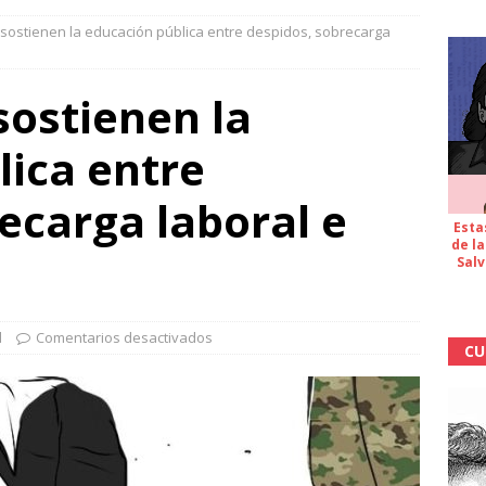
sostienen la educación pública entre despidos, sobrecarga
sostienen la
lica entre
ecarga laboral e
Esta
de la
Salv
d
Comentarios desactivados
CU