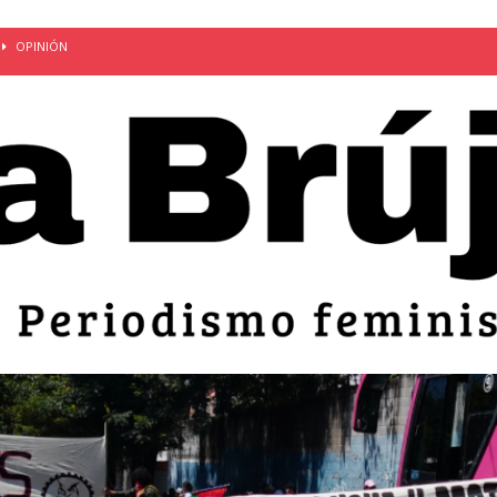
OPINIÓN
van: día de la madre bajo el régimen de excepción
CUERPO Y
ción de embarazos en niñas y adolescentes desaparece del territorio
an el 51 aniversario de la masacre de 1975 y denuncian el
LIDAD
bertad provisional de Sandra Leticia Hernández: víctima del régimen de
ACTUALIDAD
an por mujeres en sus fórmulas presidenciales para 2027
alló el Estado
OPINIÓN