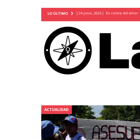
[ 24 junio, 2026 ]
En contra del amor
LO ÚLTIMO
[ 9 mayo, 2026 ]
Cartas para que vuel
TERRITORIO
[ 21 febrero, 2026 ]
Cuando la preven
INVESTIGACIONES
[ 31 julio, 2026 ]
Estudiantes conmemor
autoritarismo del presente
ACTUA
[ 28 julio, 2026 ]
Piden mantener la li
excepción y de discriminación LGBTI
[ 28 julio, 2026 ]
ARENA y FMLN apuest
ACTUALIDAD
ACTUALIDAD
[ 24 julio, 2026 ]
A María Hildaura le f