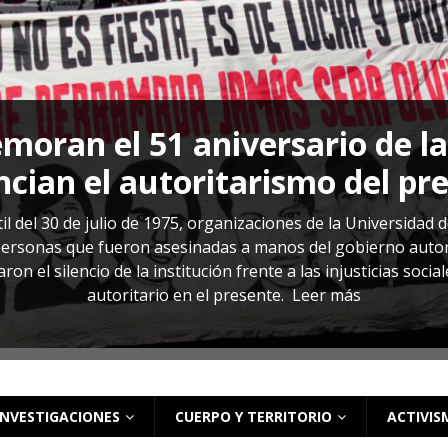
s: cómo entender el VIH en El Salvador
ACTUALIDAD
oran el 51 aniversario de l
cian el autoritarismo del pr
il del 30 de julio de 1975, organizaciones de la Universidad 
rsonas que fueron asesinadas a manos del gobierno autoritar
on el silencio de la institución frente a las injusticias soci
autoritario en el presente.
Leer más
INVESTIGACIONES
CUERPO Y TERRITORIO
ACTIVIS