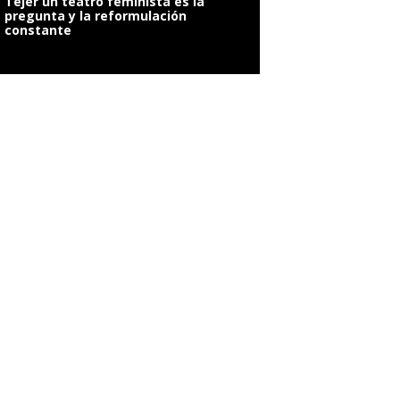
Tejer un teatro feminista es la
pregunta y la reformulación
constante