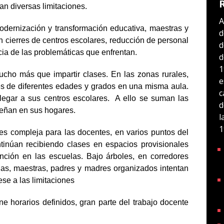
n diversas limitaciones.
A
modernización y transformación educativa, maestras y
d
 cierres de centros escolares, reducción de personal
d
cia de las problemáticas que enfrentan.
d
1
cho más que impartir clases. En las zonas rurales,
e
s de diferentes edades y grados en una misma aula.
c
llegar a sus centros escolares. A ello se suman las
d
eñan en sus hogares.
l
1
 es compleja para las docentes, en varios puntos del
ntinúan recibiendo clases en espacios provisionales
nción en las escuelas. Bajo árboles, en corredores
as, maestras, padres y madres organizados intentan
se a las limitaciones
ne horarios definidos, gran parte del trabajo docente