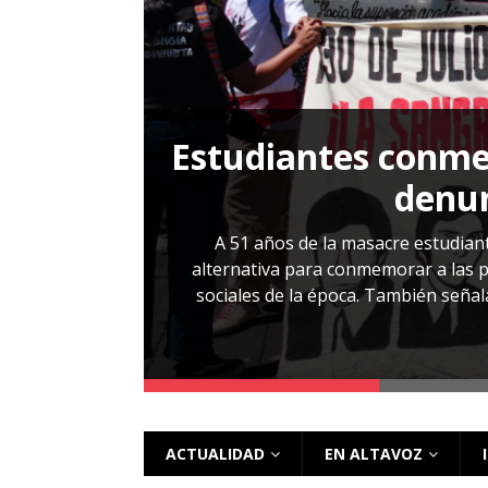
[ 28 julio, 2026 ]
Más allá de los caso
Estudiantes conmem
, Cabañas. No
denun
esentarlo.
A 51 años de la masacre estudiant
alternativa para conmemorar a las pe
sociales de la época. También señalar
 más
ACTUALIDAD
EN ALTAVOZ