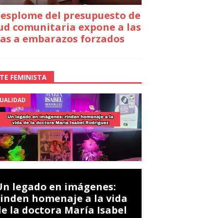
desplome del presupuesto de
ud comunitaria expone a las
as a embarazos forzados
TE FEMINISTA
UALIDAD
Un legado en imágenes:
rinden homenaje a la vida
de la doctora María Isabel