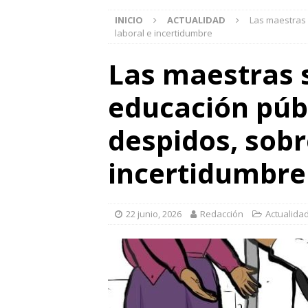
INICIO
ACTUALIDAD
Las maestras 
laboral e incertidumbre
Las maestras 
educación púb
despidos, sobr
incertidumbre
22 junio, 2026
Redacción
Actualida