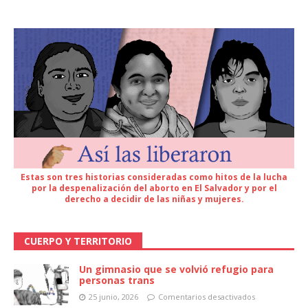
Estas son tres historias consideradas como hitos de la lucha
por la despenalización del aborto en El Salvador y por el
derecho a decidir de las niñas y mujeres.
CUERPO Y TERRITORIO
Un gimnasio que se volvió refugio para
personas trans
25 junio, 2026
Comentarios desactivados