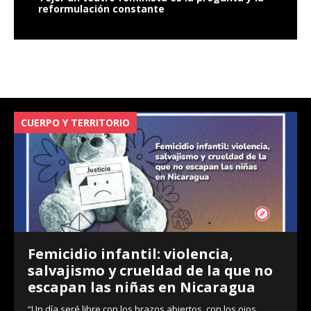
reformulación constante
CUERPO Y TERRITORIO
V
Femicidio infantil: violencia,
salvajismo y crueldad de la que no
escapan las niñas en Nicaragua
“Un día seré libre con los brazos abiertos, con los ojos