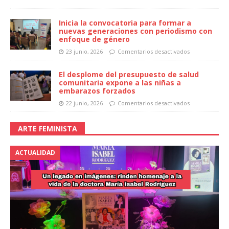
Inicia la convocatoria para formar a
nuevas generaciones con periodismo con
enfoque de género
23 junio, 2026
Comentarios desactivados
El desplome del presupuesto de salud
comunitaria expone a las niñas a
embarazos forzados
22 junio, 2026
Comentarios desactivados
ARTE FEMINISTA
ACTUALIDAD