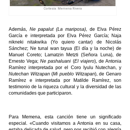
Cortesía: Memena Rivera
Además, 
Ne papalut (La mariposa)
, de Elva Pérez 
García e interpretada por Elva Pérez García; Naja 
nikneki nitakwika (Yo quiero cantar) de Nicolás 
Sánchez; Ne tunal wan tayua (El día y la noche) de 
Manuel Coreto; Lamatzin Metzti (Señora Luna), de 
Ernesto Vega; 
Ne pashaluani
 (
El viajero
), de Antonia 
Ramírez interpretada por el Coro Iyulu Nutechan, y 
Nutechan Witzapan
 (
Mi pueblo Witzapan
), de Genaro 
Ramírez e interpretada por Matilde Ramírez, son 
testimonio de la riqueza cultural y la diversidad de las 
comunidades que participaron.
Para Memena, esta canción tiene un significado 
especial. «Cuando visitamos a Antonia en su casa, 
estaba delicada de salud, pero nos recibió con alegría 