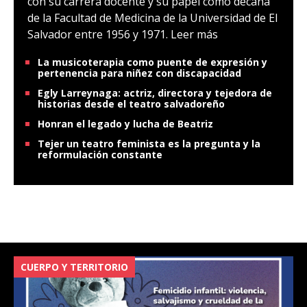
con su carrera docente y su papel como decana
de la Facultad de Medicina de la Universidad de El
Salvador entre 1956 y 1971.
Leer más
La musicoterapia como puente de expresión y
pertenencia para niñez con discapacidad
Egly Larreynaga: actriz, directora y tejedora de
historias desde el teatro salvadoreño
Honran el legado y lucha de Beatriz
Tejer un teatro feminista es la pregunta y la
reformulación constante
CUERPO Y TERRITORIO
V