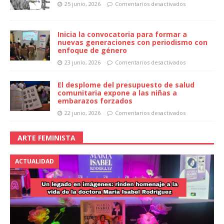
25 junio, 2026
Comentarios desactivados
Inicia la convocatoria para formar a
nuevas generaciones con periodismo con
enfoque de género
23 junio, 2026
Comentarios desactivados
El desplome del presupuesto de salud
comunitaria expone a las niñas a
embarazos forzados
22 junio, 2026
Comentarios desactivados
ARTE FEMINISTA
ACTUALIDAD