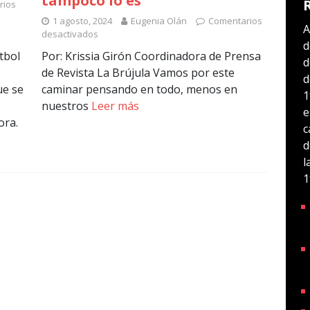
tampoco lo es
rios
1 agosto, 2024
Eugenia Olán
Comentarios
A
desactivados
d
tbol
Por: Krissia Girón Coordinadora de Prensa
d
de Revista La Brújula Vamos por este
d
ue se
caminar pensando en todo, menos en
1
nuestros
Leer más
e
ora.
c
d
l
1