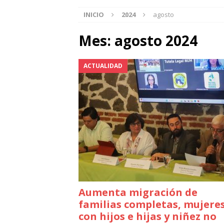
INICIO
2024
agosto
Mes:
agosto 2024
ACTUALIDAD
Aumenta migración de
familias completas, mujere
con hijos e hijas y niñez no