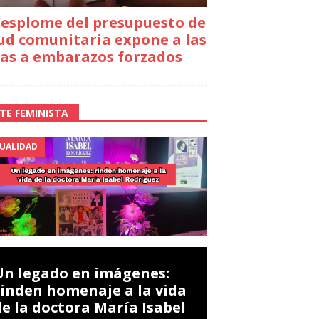
desplome del presupuesto de
ud comunitaria expone a las
as a embarazos forzados
TE FEMINISTA
UALIDAD
Un legado en imágenes:
rinden homenaje a la vida
de la doctora María Isabel