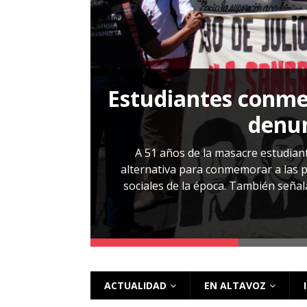
[ 28 julio, 2026 ]
Más allá de los caso
Estudiantes conmem
, Cabañas. No
denun
esentarlo.
A 51 años de la masacre estudiant
alternativa para conmemorar a las pe
sociales de la época. También señalar
 más
ACTUALIDAD
EN ALTAVOZ