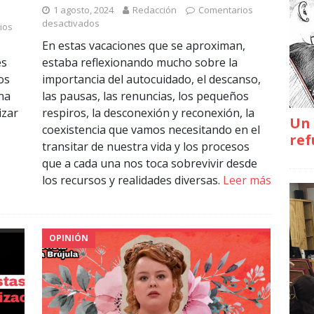
1 agosto, 2024
Redacción
Comentarios
desactivados
ios
En estas vacaciones que se aproximan,
es
estaba reflexionando mucho sobre la
os
importancia del autocuidado, el descanso,
na
las pausas, las renuncias, los pequeños
izar
respiros, la desconexión y reconexión, la
Un 
coexistencia que vamos necesitando en el
ref
transitar de nuestra vida y los procesos
que a cada una nos toca sobrevivir desde
los recursos y realidades diversas.
Leer más
OPINIÓN