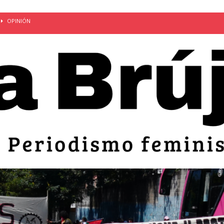
OPINIÓN
van: día de la madre bajo el régimen de excepción
CUERPO Y
ción de embarazos en niñas y adolescentes desaparece del territorio
an el 51 aniversario de la masacre de 1975 y denuncian el
LIDAD
bertad provisional de Sandra Leticia Hernández: víctima del régimen de
ACTUALIDAD
an por mujeres en sus fórmulas presidenciales para 2027
alló el Estado
OPINIÓN