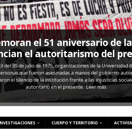
s: cómo entender el VIH en El Salvador
ACTUALIDAD
oran el 51 aniversario de l
cian el autoritarismo del pr
il del 30 de julio de 1975, organizaciones de la Universidad 
rsonas que fueron asesinadas a manos del gobierno autoritar
on el silencio de la institución frente a las injusticias soci
autoritario en el presente.
Leer más
INVESTIGACIONES
CUERPO Y TERRITORIO
ACTIVIS