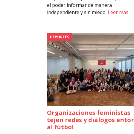
el poder informar de manera
independiente y sin miedo.
Leer más
DEPORTES
Organizaciones feministas
tejen redes y diálogos ento
al fútbol