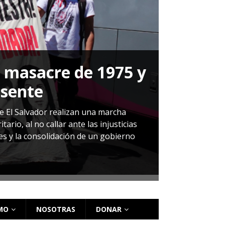
a masacre de 1975 y
P
esente
Herná
de El Salvador realizan una marcha
io, al no callar ante las injusticias
ales y la consolidación de un gobierno
Sandra Leti
audiencia d
régimen de 
MO
NOSOTRAS
DONAR