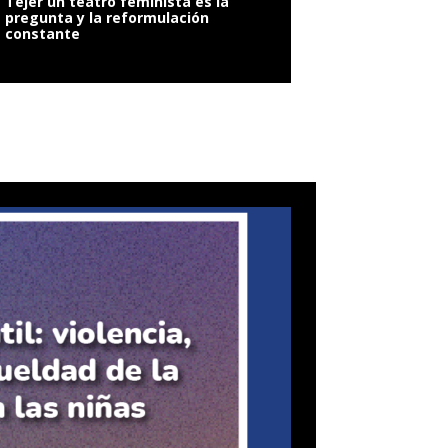
Tejer un teatro feminista es la
pregunta y la reformulación
constante
VIOLENCIA SEXUAL: 