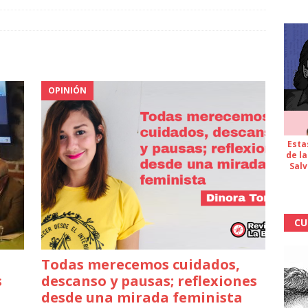
OPINIÓN
Esta
de la
Salv
CU
Todas merecemos cuidados,
s
descanso y pausas; reflexiones
desde una mirada feminista