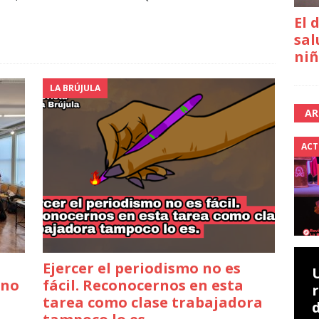
El 
sal
niñ
LA BRÚJULA
AR
ACT
Ejercer el periodismo no es
rno
fácil. Reconocernos en esta
tarea como clase trabajadora