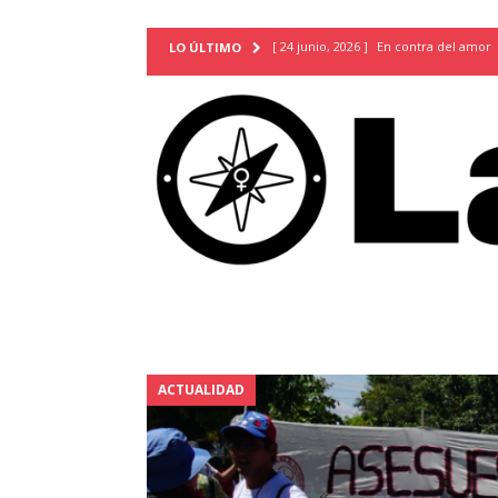
[ 24 junio, 2026 ]
En contra del amor
LO ÚLTIMO
[ 9 mayo, 2026 ]
Cartas para que vuel
TERRITORIO
[ 21 febrero, 2026 ]
Cuando la preven
INVESTIGACIONES
[ 31 julio, 2026 ]
Estudiantes conmemor
autoritarismo del presente
ACTUA
[ 28 julio, 2026 ]
Piden mantener la li
excepción y de discriminación LGBTI
[ 28 julio, 2026 ]
ARENA y FMLN apuest
ACTUALIDAD
ACTUALIDAD
[ 24 julio, 2026 ]
A María Hildaura le f