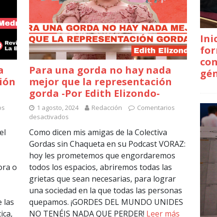
Ini
for
con
a
Para una gorda no hay nada
gé
ción
mejor que la representación
gorda -Por Edith Elizondo-
os
1 agosto, 2024
Redacción
Comentarios
desactivados
el
Como dicen mis amigas de la Colectiva
Gordas sin Chaqueta en su Podcast VORAZ:
hoy les prometemos que engordaremos
ora o
todos los espacios, abriremos todas las
grietas que sean necesarias, para lograr
una sociedad en la que todas las personas
 las
quepamos. ¡GORDES DEL MUNDO UNIDES
ica,
NO TENÉIS NADA QUE PERDER!
Leer más