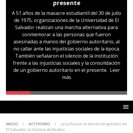
Hernández: víctima del régimen de
excepción y de discriminación
LGBTI
Sandra Leticia Hernández cuenta con medidas
sustitutivas y libertad provisional, pero
familiares temen que esto pueda cambiar en la
audiencia de revisión de medidas que se realizará
hoy, miércoles 29 de julio. Sandra es, según su
comunidad, otra de las víctimas del régimen de
excepción, fue capturada sin ninguna prueba
que la vincule a pandillas. La comunidad señala
un caso de lesbofobia, pues aseguran que fue
denunciada por ser lesbiana
Leer más
INICIO
ACTIVISMO
La lucha por el aborto terapéutico en
El Salvador: la historia de Beatriz