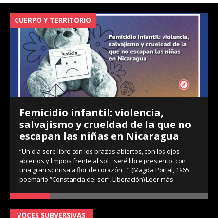
CUERPO Y TERRITORIO
V
Femicidio infantil: violencia,
salvajismo y crueldad de la que no
escapan las niñas en Nicaragua
“Un día seré libre con los brazos abiertos, con los ojos
abiertos y limpios frente al sol…seré libre presiento, con
una gran sonrisa a flor de corazón…” (Magda Portal, 1965
poemario “Constancia del ser”, Liberación)
Leer más
VOCES SUBVERSIVAS