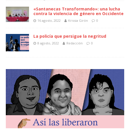
«Santanecas Transformando»: una lucha
contra la violencia de género en Occidente
16 agosto, 2022
Krissia Girón
0
La policía que persigue la negritud
8 agosto, 2022
Redacción
0