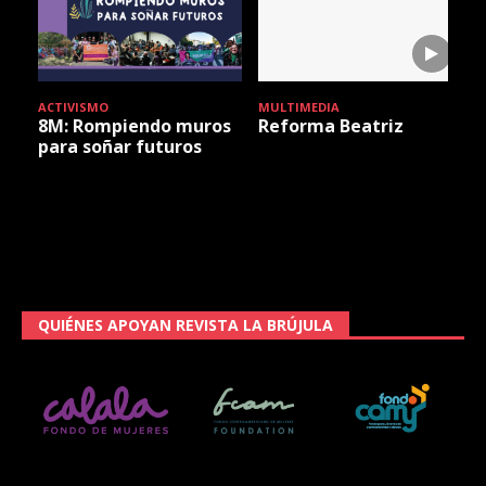
ACTIVISMO
MULTIMEDIA
V
8M: Rompiendo muros
Reforma Beatriz
para soñar futuros
QUIÉNES APOYAN REVISTA LA BRÚJULA