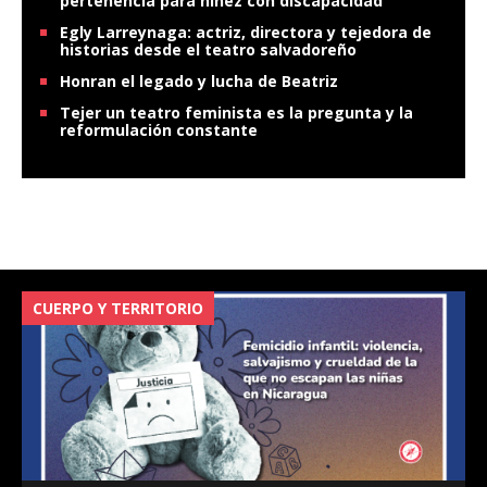
pertenencia para niñez con discapacidad
Egly Larreynaga: actriz, directora y tejedora de
historias desde el teatro salvadoreño
Honran el legado y lucha de Beatriz
Tejer un teatro feminista es la pregunta y la
reformulación constante
CUERPO Y TERRITORIO
V