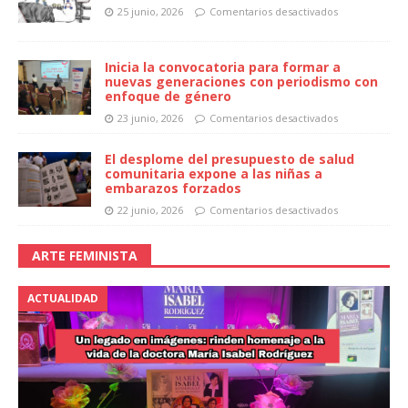
25 junio, 2026
Comentarios desactivados
Inicia la convocatoria para formar a
nuevas generaciones con periodismo con
enfoque de género
23 junio, 2026
Comentarios desactivados
El desplome del presupuesto de salud
comunitaria expone a las niñas a
embarazos forzados
22 junio, 2026
Comentarios desactivados
ARTE FEMINISTA
ACTUALIDAD