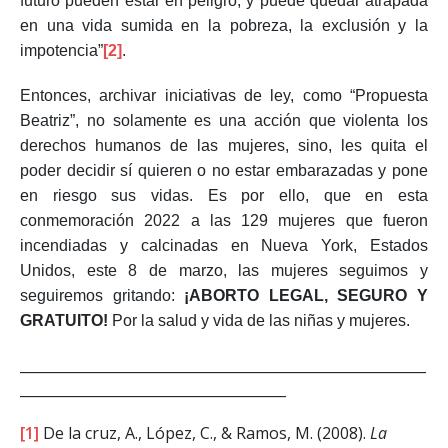
futuro pueden estar en peligro, y puede quedar atrapada
en una vida sumida en la pobreza, la exclusión y la
impotencia”
[2]
.
Entonces, archivar iniciativas de ley, como “Propuesta
Beatriz”, no solamente es una acción que violenta los
derechos humanos de las mujeres, sino, les quita el
poder decidir sí quieren o no estar embarazadas y pone
en riesgo sus vidas. Es por ello, que en esta
conmemoración 2022 a las 129 mujeres que fueron
incendiadas y calcinadas en Nueva York, Estados
Unidos, este 8 de marzo, las mujeres seguimos y
seguiremos gritando:
¡ABORTO LEGAL, SEGURO Y
GRATUITO!
Por la salud y vida de las niñas y mujeres.
__________________________________________________________
______________________________________
[1]
De la cruz, A., López, C., & Ramos, M. (2008).
La