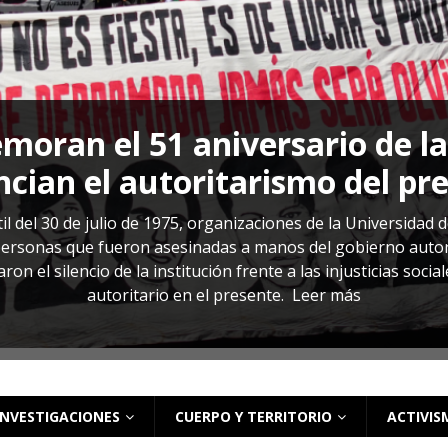
s: cómo entender el VIH en El Salvador
ACTUALIDAD
oran el 51 aniversario de l
cian el autoritarismo del pr
il del 30 de julio de 1975, organizaciones de la Universidad 
rsonas que fueron asesinadas a manos del gobierno autoritar
on el silencio de la institución frente a las injusticias soci
autoritario en el presente.
Leer más
INVESTIGACIONES
CUERPO Y TERRITORIO
ACTIVIS