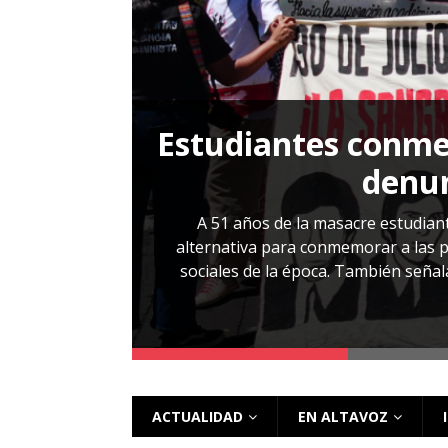
[ 28 julio, 2026 ]
Más allá de los caso
Estudiantes conmem
, Cabañas. No
denun
esentarlo.
A 51 años de la masacre estudiant
alternativa para conmemorar a las pe
sociales de la época. También señalar
 más
ACTUALIDAD
EN ALTAVOZ