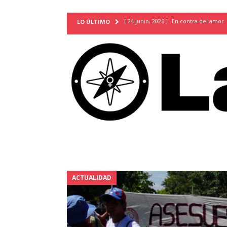
[ 24 junio, 2026 ]
En contra del amor
LO ÚLTIMO
[ 9 mayo, 2026 ]
Cartas para que vuel
TERRITORIO
[ 21 febrero, 2026 ]
Cuando la preven
INVESTIGACIONES
[ 31 julio, 2026 ]
Estudiantes conmemor
autoritarismo del presente
ACTUA
[ 28 julio, 2026 ]
Piden mantener la li
excepción y de discriminación LGBTI
[ 28 julio, 2026 ]
ARENA y FMLN apuest
ACTUALIDAD
ACTUALIDAD
[ 24 julio, 2026 ]
A María Hildaura le f