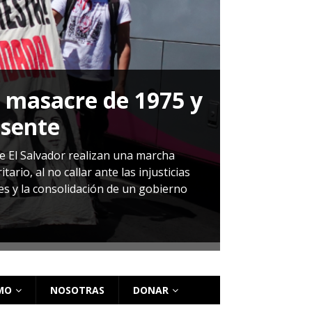
a masacre de 1975 y
P
esente
Herná
de El Salvador realizan una marcha
io, al no callar ante las injusticias
ales y la consolidación de un gobierno
Sandra Leti
audiencia d
régimen de 
MO
NOSOTRAS
DONAR