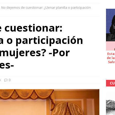
No dejemos de cuestionar: ¿Llenar planilla o participación
 cuestionar:
a o participación
s mujeres? -Por
Esta
de la
es-
Salv
n
0
CU