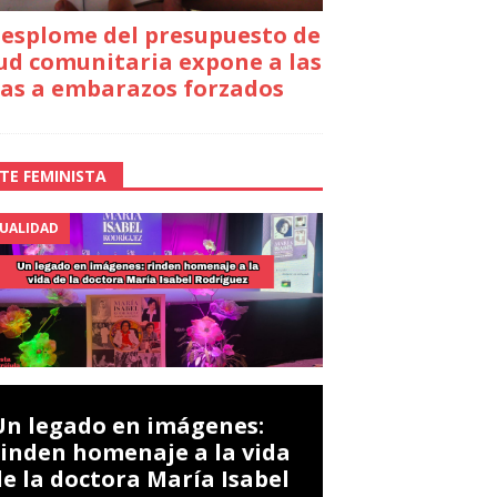
desplome del presupuesto de
ud comunitaria expone a las
as a embarazos forzados
TE FEMINISTA
UALIDAD
Un legado en imágenes:
rinden homenaje a la vida
de la doctora María Isabel