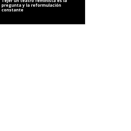
Tejer un teatro feminista es la
pregunta y la reformulación
constante