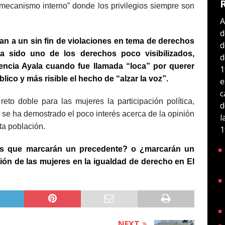
 “mecanismo interno” donde los privilegios siempre son
A
d
an a un sin fin de violaciones en tema de derechos
d
ha sido uno de los derechos poco visibilizados,
d
encia Ayala cuando fue llamada “loca” por querer
1
blico y más risible el hecho de “alzar la voz”.
e
c
reto doble para las mujeres la participación política,
d
 se ha demostrado el poco interés acerca de la opinión
l
ta población.
1
las que marcarán un precedente? o ¿marcarán un
ción de las mujeres en la igualdad de derecho en El
NEXT