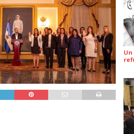
Un 
ref