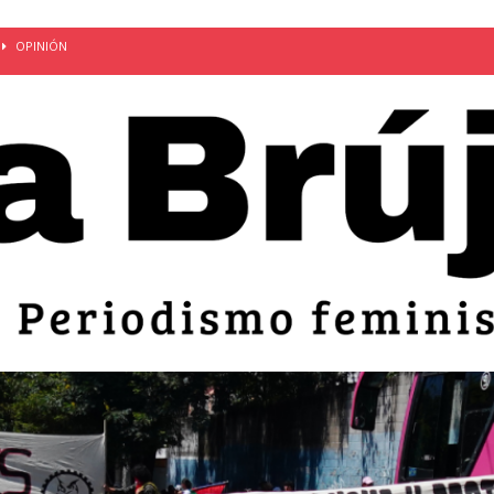
OPINIÓN
van: día de la madre bajo el régimen de excepción
CUERPO Y
ción de embarazos en niñas y adolescentes desaparece del territorio
an el 51 aniversario de la masacre de 1975 y denuncian el
LIDAD
bertad provisional de Sandra Leticia Hernández: víctima del régimen de
ACTUALIDAD
an por mujeres en sus fórmulas presidenciales para 2027
alló el Estado
OPINIÓN