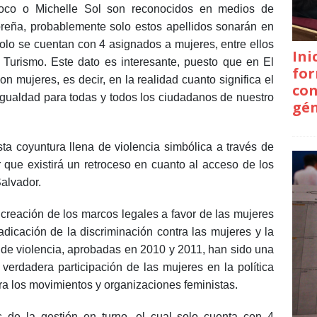
oco o Michelle Sol son reconocidos en medios de
reña, probablemente solo estos apellidos sonarán en
solo se cuentan con 4 asignados a mujeres, entre ellos
Ini
 Turismo. Este dato es interesante, puesto que en El
for
 mujeres, es decir, en la realidad cuanto significa el
con
 igualdad para todas y todos los ciudadanos de nuestro
gé
sta coyuntura llena de violencia simbólica a través de
r que existirá un retroceso en cuanto al acceso de los
Salvador.
reación de los marcos legales a favor de las mujeres
dicación de la discriminación contra las mujeres y la
e de violencia, aprobadas en 2010 y 2011, han sido una
verdadera participación de las mujeres en la política
ara los movimientos y organizaciones feministas.
 de la gestión en turno, el cual solo cuenta con 4