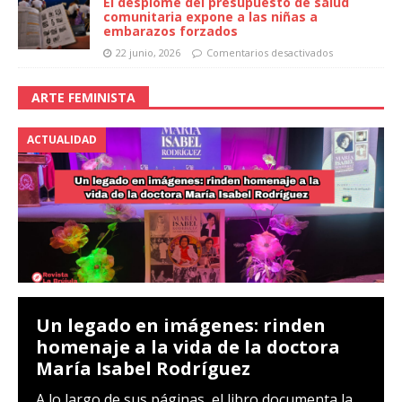
El desplome del presupuesto de salud
comunitaria expone a las niñas a
embarazos forzados
22 junio, 2026
Comentarios desactivados
ARTE FEMINISTA
ACTUALIDAD
Un legado en imágenes: rinden
homenaje a la vida de la doctora
María Isabel Rodríguez
A lo largo de sus páginas, el libro documenta la