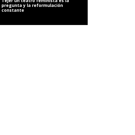
Tejer un teatro feminista es la
pregunta y la reformulación
constante