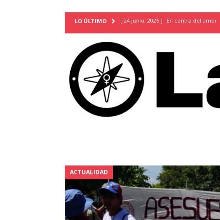
[ 24 junio, 2026 ]
En contra del amor
LO ÚLTIMO
[ 9 mayo, 2026 ]
Cartas para que vuel
TERRITORIO
[ 21 febrero, 2026 ]
Cuando la preven
INVESTIGACIONES
[ 31 julio, 2026 ]
Estudiantes conmemor
autoritarismo del presente
ACTUA
[ 28 julio, 2026 ]
Piden mantener la li
excepción y de discriminación LGBTI
[ 28 julio, 2026 ]
ARENA y FMLN apuest
ACTUALIDAD
ACTUALIDAD
[ 24 julio, 2026 ]
A María Hildaura le f