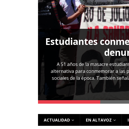
[ 28 julio, 2026 ]
Más allá de los caso
Estudiantes conmem
, Cabañas. No
denun
esentarlo.
A 51 años de la masacre estudiant
alternativa para conmemorar a las pe
sociales de la época. También señalar
 más
ACTUALIDAD
EN ALTAVOZ