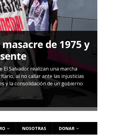
a masacre de 1975 y
P
esente
Herná
de El Salvador realizan una marcha
io, al no callar ante las injusticias
ales y la consolidación de un gobierno
Sandra Leti
audiencia d
régimen de 
MO
NOSOTRAS
DONAR