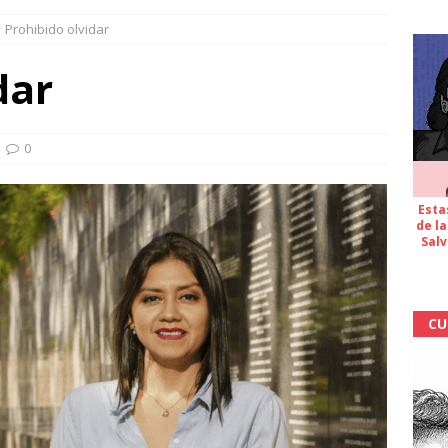
Prohibido olvidar
dar
0
Esta
de la
Salv
CU