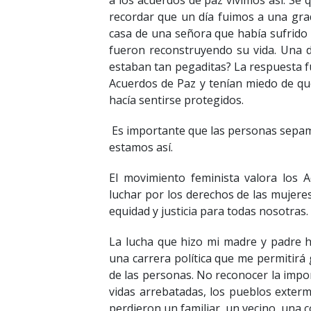
a los acuerdos de paz vivimos así. Sé q
recordar que un día fuimos a una grad
casa de una señora que había sufrido 
fueron reconstruyendo su vida. Una d
estaban tan pegaditas? La respuesta 
Acuerdos de Paz y tenían miedo de que
hacía sentirse protegidos.
Es importante que las personas sepamo
estamos así.
El movimiento feminista valora los
luchar por los derechos de las mujeres
equidad y justicia para todas nosotras.
La lucha que hizo mi madre y padre 
una carrera política que me permitirá
de las personas. No reconocer la impor
vidas arrebatadas, los pueblos exterm
perdieron un familiar, un vecino, una 