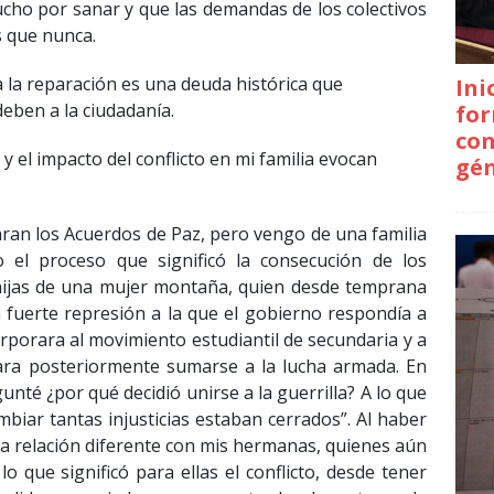
ucho por sanar y que las demandas de los colectivos
s que nunca.
a la reparación es una deuda histórica que
Ini
eben a la ciudadanía.
for
con
 el impacto del conflicto en mi familia evocan
gé
ran los Acuerdos de Paz, pero vengo de una familia
 el proceso que significó la consecución de los
ijas de una mujer montaña, quien desde temprana
a fuerte represión a la que el gobierno respondía a
rporara al movimiento estudiantil de secundaria y a
ara posteriormente sumarse a la lucha armada. En
unté ¿por qué decidió unirse a la guerrilla? A lo que
biar tantas injusticias estaban cerrados”. Al haber
na relación diferente con mis hermanas, quienes aún
 que significó para ellas el conflicto, desde tener