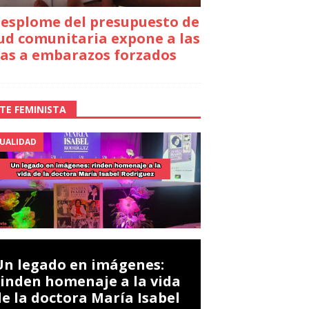
desplome del presupuesto de
ud comunitaria expone a las
as a embarazos forzados
TE FEMINISTA
UALIDAD
Un legado en imágenes:
rinden homenaje a la vida
de la doctora María Isabel