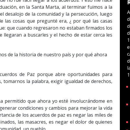
ue no fue fácil llegar a los acuerdos. Y eso me hace
uación, en la Santa Marta, al terminar fuimos a la
A
el desalojo de la comunidad y la persecución, luego
d
e las cosas que pregunté era, ¿ por qué las casas
d
fue: que cuando regresaron no estaban firmados los
d
 llegaran a buscarles y el hecho de estar cerca les
1
e
c
s de la historia de nuestro país y por qué ahora
d
l
 Acuerdos de Paz porque abre oportunidades para
1
, tomarnos la palabra, exigir igualdad de derechos,
ha permitido que ahora yo esté involucrándome en
 generar condiciones y cambios para mejorar la vida
tancia de los acuerdos de paz es negar las miles de
inados, las masacres, es negar el dolor de quienes
comunidad, un pueblo.