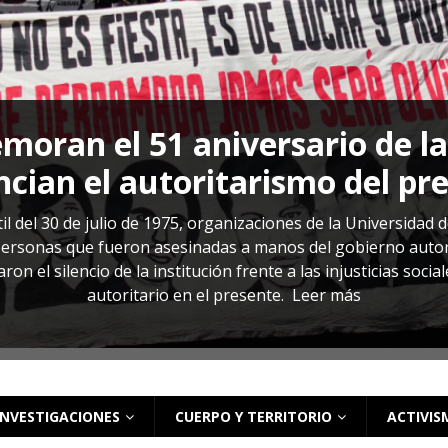
s: cómo entender el VIH en El Salvador
ACTUALIDAD
oran el 51 aniversario de l
cian el autoritarismo del pr
il del 30 de julio de 1975, organizaciones de la Universidad 
rsonas que fueron asesinadas a manos del gobierno autoritar
on el silencio de la institución frente a las injusticias soci
autoritario en el presente.
Leer más
INVESTIGACIONES
CUERPO Y TERRITORIO
ACTIVIS