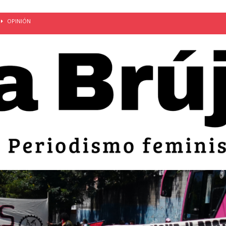
OPINIÓN
van: día de la madre bajo el régimen de excepción
CUERPO Y
ción de embarazos en niñas y adolescentes desaparece del territorio
an el 51 aniversario de la masacre de 1975 y denuncian el
LIDAD
bertad provisional de Sandra Leticia Hernández: víctima del régimen de
ACTUALIDAD
an por mujeres en sus fórmulas presidenciales para 2027
alló el Estado
OPINIÓN