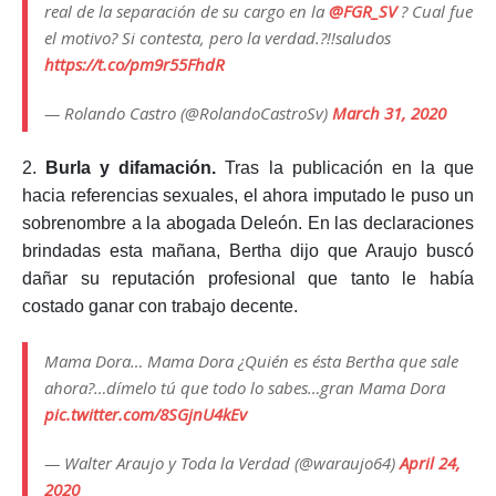
real de la separación de su cargo en la
@FGR_SV
? Cual fue
el motivo? Si contesta, pero la verdad.?!!saludos
https://t.co/pm9r55FhdR
— Rolando Castro (@RolandoCastroSv)
March 31, 2020
2.
Burla y difamación.
Tras la publicación en la que
hacia referencias sexuales, el ahora imputado le puso un
sobrenombre a la abogada Deleón. En las declaraciones
brindadas esta mañana, Bertha dijo que Araujo buscó
dañar su reputación profesional que tanto le había
costado ganar con trabajo decente.
Mama Dora… Mama Dora ¿Quién es ésta Bertha que sale
ahora?…dímelo tú que todo lo sabes…gran Mama Dora
pic.twitter.com/8SGjnU4kEv
— Walter Araujo y Toda la Verdad (@waraujo64)
April 24,
2020