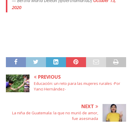
— Bertha María Deleón (@berthamariaD)
October 15,
2020
PREVIOUS
Educación: un reto para las mujeres rurales -Por
Yanci Hernández-
NEXT
La niña de Guatemala: la que no murió de amor,
fue asesinada