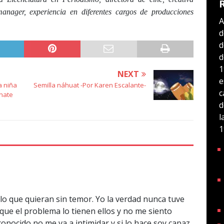
anager, experiencia en diferentes cargos de producciones
A
d
d
d
1
NEXT
e
a niña
Semilla náhuat -Por Karen Escalante-
c
onate
d
l
1
 lo que quieran sin temor. Yo la verdad nunca tuve
que el problema lo tienen ellos y no me siento
onocido no me va a intimidar y si lo hace soy capaz