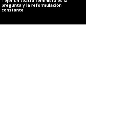
Tejer un teatro feminista es la
pregunta y la reformulación
constante