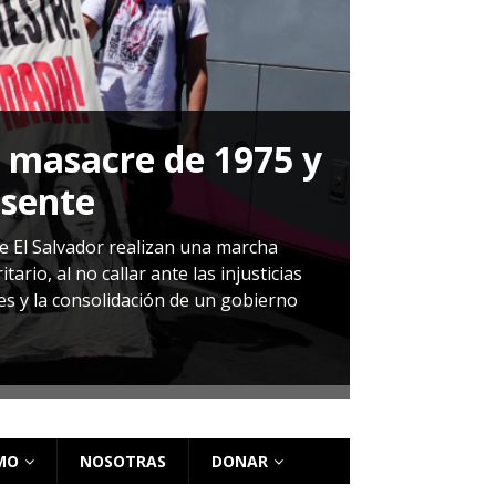
a masacre de 1975 y
P
esente
Herná
de El Salvador realizan una marcha
io, al no callar ante las injusticias
ales y la consolidación de un gobierno
Sandra Leti
audiencia d
régimen de 
MO
NOSOTRAS
DONAR