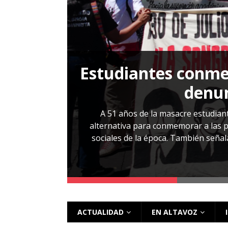
[ 28 julio, 2026 ]
Más allá de los caso
Estudiantes conmem
, Cabañas. No
denun
esentarlo.
A 51 años de la masacre estudiant
alternativa para conmemorar a las pe
sociales de la época. También señalar
 más
ACTUALIDAD
EN ALTAVOZ