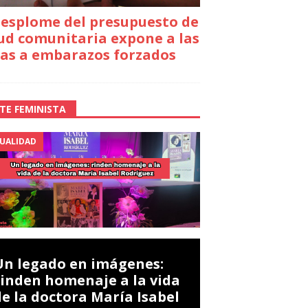
desplome del presupuesto de
ud comunitaria expone a las
as a embarazos forzados
TE FEMINISTA
UALIDAD
Un legado en imágenes:
rinden homenaje a la vida
de la doctora María Isabel