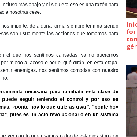
 o incluso más abajo y ni siquiera eso es una razón para
cia nosotras cese.
Ini
os importe, de alguna forma siempre termina siendo
for
, esas son usualmente las acciones que tomamos para
con
gé
n el que nos sentimos cansadas, ya no queremos
or miedo al acoso o por el qué dirán, en esta etapa,
sentir enemigas, nos sentimos cómodas con nuestro
e no.
ramienta necesaria para combatir esta clase de
no puede seguir teniendo el control y por eso es
as: «ponte hoy lo que quieras usar”, “ponte hoy
nda”, pues es un acto revolucionario en un sistema
que ver con lo que usamos o donde estamos sino con