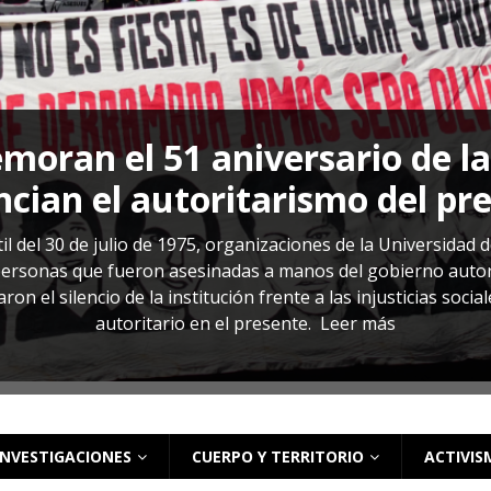
s: cómo entender el VIH en El Salvador
ACTUALIDAD
oran el 51 aniversario de l
cian el autoritarismo del pr
il del 30 de julio de 1975, organizaciones de la Universidad 
rsonas que fueron asesinadas a manos del gobierno autoritar
on el silencio de la institución frente a las injusticias soci
autoritario en el presente.
Leer más
INVESTIGACIONES
CUERPO Y TERRITORIO
ACTIVIS