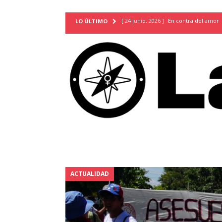
[ 24 junio, 2026 ]
En contra del amor
LO ÚLTIMO
[ 9 mayo, 2026 ]
Cartas para que vuel
TERRITORIO
[ 21 febrero, 2026 ]
Cuando la preven
INVESTIGACIONES
[ 31 julio, 2026 ]
Estudiantes conmemor
autoritarismo del presente
ACTUA
[ 28 julio, 2026 ]
Piden mantener la li
excepción y de discriminación LGBTI
[ 28 julio, 2026 ]
ARENA y FMLN apuest
ACTUALIDAD
ACTUALIDAD
[ 24 julio, 2026 ]
A María Hildaura le f