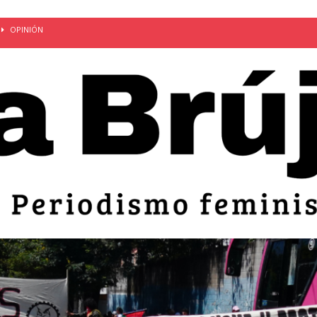
OPINIÓN
van: día de la madre bajo el régimen de excepción
CUERPO Y
ción de embarazos en niñas y adolescentes desaparece del territorio
an el 51 aniversario de la masacre de 1975 y denuncian el
LIDAD
bertad provisional de Sandra Leticia Hernández: víctima del régimen de
ACTUALIDAD
an por mujeres en sus fórmulas presidenciales para 2027
alló el Estado
OPINIÓN