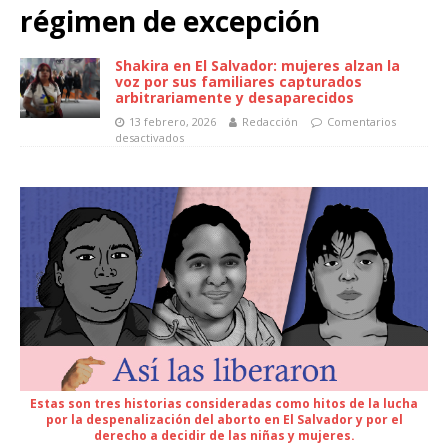
régimen de excepción
Shakira en El Salvador: mujeres alzan la
voz por sus familiares capturados
arbitrariamente y desaparecidos
13 febrero, 2026
Redacción
Comentarios
desactivados
Estas son tres historias consideradas como hitos de la lucha
por la despenalización del aborto en El Salvador y por el
derecho a decidir de las niñas y mujeres.