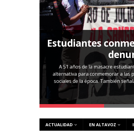
[ 28 julio, 2026 ]
Más allá de los caso
Estudiantes conmem
, Cabañas. No
denun
esentarlo.
A 51 años de la masacre estudiant
alternativa para conmemorar a las pe
sociales de la época. También señalar
 más
ACTUALIDAD
EN ALTAVOZ