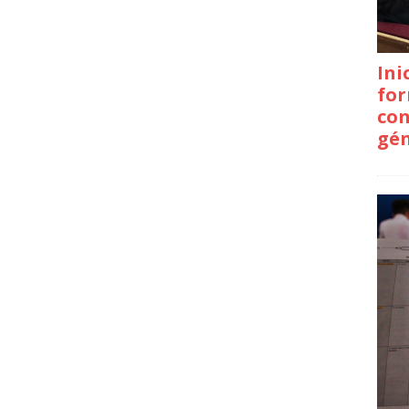
Ini
for
con
gé