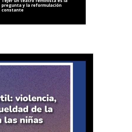
Tejer un teatro feminista es la
pregunta y la reformulación
constante
VIOLENCIA SEXUAL: 