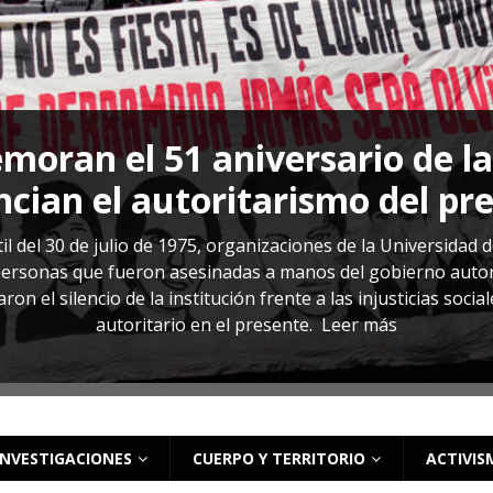
s: cómo entender el VIH en El Salvador
ACTUALIDAD
oran el 51 aniversario de l
cian el autoritarismo del pr
il del 30 de julio de 1975, organizaciones de la Universidad 
rsonas que fueron asesinadas a manos del gobierno autoritar
on el silencio de la institución frente a las injusticias soci
autoritario en el presente.
Leer más
INVESTIGACIONES
CUERPO Y TERRITORIO
ACTIVIS