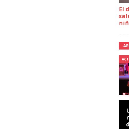
El 
sal
niñ
AR
ACT