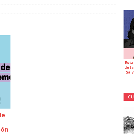
Esta
de la
Salv
CU
de
ión