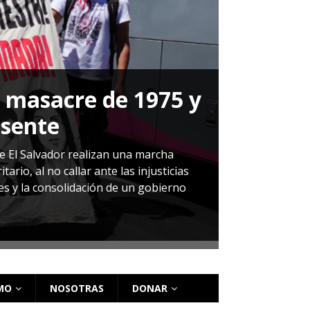
a masacre de 1975 y
P
esente
Herná
de El Salvador realizan una marcha
io, al no callar ante las injusticias
ales y la consolidación de un gobierno
Sandra Leti
audiencia d
régimen de 
MO
NOSOTRAS
DONAR