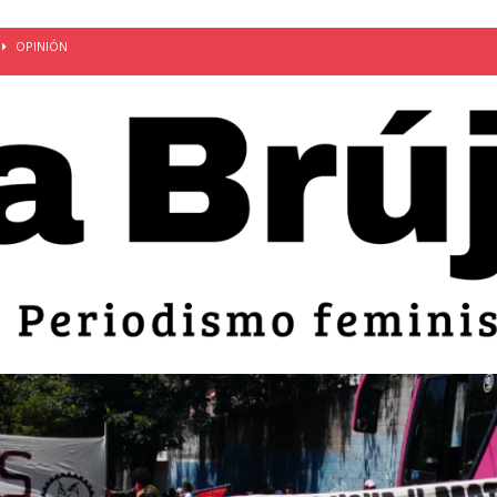
OPINIÓN
van: día de la madre bajo el régimen de excepción
CUERPO Y
ción de embarazos en niñas y adolescentes desaparece del territorio
an el 51 aniversario de la masacre de 1975 y denuncian el
LIDAD
bertad provisional de Sandra Leticia Hernández: víctima del régimen de
ACTUALIDAD
an por mujeres en sus fórmulas presidenciales para 2027
alló el Estado
OPINIÓN