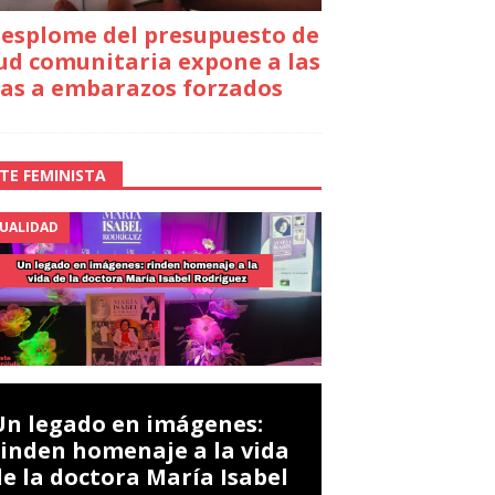
desplome del presupuesto de
ud comunitaria expone a las
as a embarazos forzados
TE FEMINISTA
UALIDAD
Un legado en imágenes:
rinden homenaje a la vida
de la doctora María Isabel