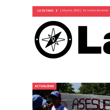
[ 24 junio, 2026 ]
En contra del amor
LO ÚLTIMO
[ 9 mayo, 2026 ]
Cartas para que vuel
TERRITORIO
[ 21 febrero, 2026 ]
Cuando la preven
INVESTIGACIONES
[ 31 julio, 2026 ]
Estudiantes conmemor
autoritarismo del presente
ACTUA
[ 28 julio, 2026 ]
Piden mantener la li
excepción y de discriminación LGBTI
[ 28 julio, 2026 ]
ARENA y FMLN apuest
ACTUALIDAD
ACTUALIDAD
[ 24 julio, 2026 ]
A María Hildaura le f