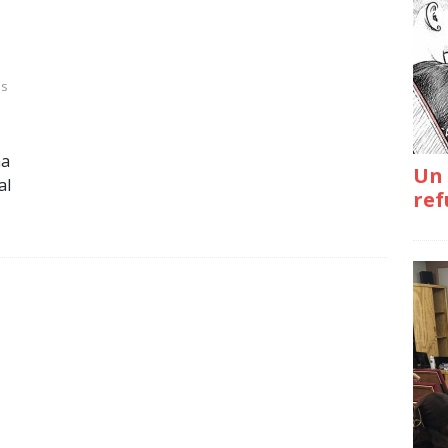
os
na
Un 
al
ref