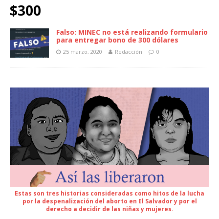
$300
Falso: MINEC no está realizando formulario
para entregar bono de 300 dólares
25 marzo, 2020
Redacción
0
Estas son tres historias consideradas como hitos de la lucha
por la despenalización del aborto en El Salvador y por el
derecho a decidir de las niñas y mujeres.