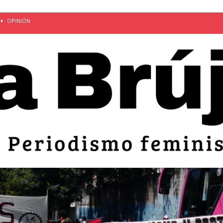
OPINIÓN
van: día de la madre bajo el régimen de excepción
CUERPO Y
ción de embarazos en niñas y adolescentes desaparece del territorio
an el 51 aniversario de la masacre de 1975 y denuncian el
LIDAD
bertad provisional de Sandra Leticia Hernández: víctima del régimen de
ACTUALIDAD
an por mujeres en sus fórmulas presidenciales para 2027
alló el Estado
OPINIÓN