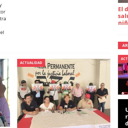
y
El 
tor
sal
tra
niñ
el
AR
ACT
ACTUALIDAD