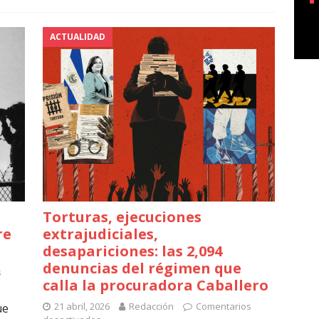
ACTUALIDAD
Torturas, ejecuciones
re
extrajudiciales,
desapariciones: las 2,094
denuncias del régimen que
s
calla la procuradora Caballero
21 abril, 2026
Redacción
Comentarios
ue