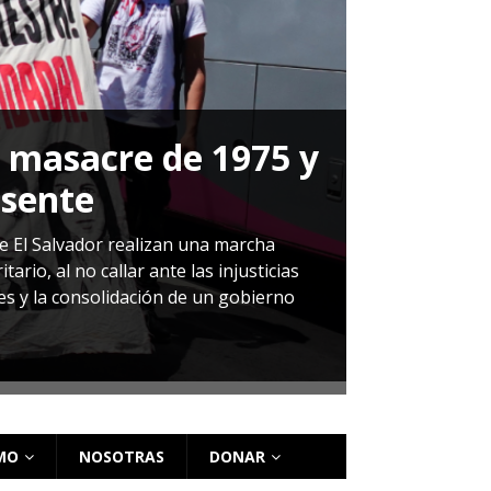
a masacre de 1975 y
P
esente
Herná
de El Salvador realizan una marcha
io, al no callar ante las injusticias
ales y la consolidación de un gobierno
Sandra Leti
audiencia d
régimen de 
MO
NOSOTRAS
DONAR