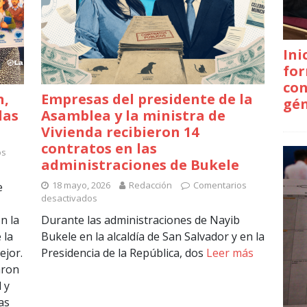
Ini
for
con
n,
Empresas del presidente de la
gé
las
Asamblea y la ministra de
Vivienda recibieron 14
contratos en las
os
administraciones de Bukele
18 mayo, 2026
Redacción
Comentarios
e
desactivados
n la
Durante las administraciones de Nayib
 la
Bukele en la alcaldía de San Salvador y en la
ejor.
Presidencia de la República, dos
Leer más
aron
 y
as