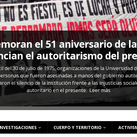
s: cómo entender el VIH en El Salvador
ACTUALIDAD
oran el 51 aniversario de l
cian el autoritarismo del pr
il del 30 de julio de 1975, organizaciones de la Universidad 
rsonas que fueron asesinadas a manos del gobierno autoritar
on el silencio de la institución frente a las injusticias soci
autoritario en el presente.
Leer más
INVESTIGACIONES
CUERPO Y TERRITORIO
ACTIVIS