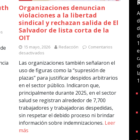
uth
Organizaciones denuncian
A
violaciones a la libertad
d
sindical y rechazan salida de El
d
Salvador de lista corta de la
os
d
OIT
1
15 mayo, 2026
Redacción
Comentarios
 de
e
desactivados
c
ncia
Las organizaciones también señalaron el
d
uso de figuras como la “supresión de
l
plazas” para justificar despidos arbitrarios
1
en el sector público. Indicaron que,
principalmente durante 2025, en el sector
salud se registran alrededor de 7,700
trabajadores y trabajadoras despedidas,
sin respetar el debido proceso ni brindar
información sobre indemnizaciones.
Leer
más