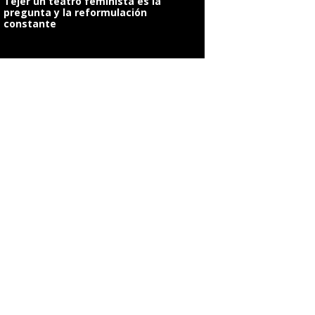
Tejer un teatro feminista es la
pregunta y la reformulación
constante