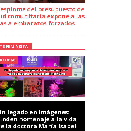
desplome del presupuesto de
ud comunitaria expone a las
as a embarazos forzados
TE FEMINISTA
UALIDAD
Un legado en imágenes:
rinden homenaje a la vida
de la doctora María Isabel