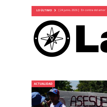
[ 24 junio, 2026 ]
En contra del amor
LO ÚLTIMO
[ 9 mayo, 2026 ]
Cartas para que vuel
TERRITORIO
[ 21 febrero, 2026 ]
Cuando la preven
INVESTIGACIONES
[ 31 julio, 2026 ]
Estudiantes conmemor
autoritarismo del presente
ACTUA
[ 28 julio, 2026 ]
Piden mantener la li
excepción y de discriminación LGBTI
[ 28 julio, 2026 ]
ARENA y FMLN apuest
ACTUALIDAD
ACTUALIDAD
[ 24 julio, 2026 ]
A María Hildaura le f