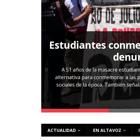
[ 28 julio, 2026 ]
Más allá de los caso
Estudiantes conmem
, Cabañas. No
denun
esentarlo.
A 51 años de la masacre estudiant
alternativa para conmemorar a las pe
sociales de la época. También señalar
 más
ACTUALIDAD
EN ALTAVOZ