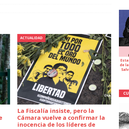
ACTUALIDAD
Esta
de la
Salv
CU
La Fiscalía insiste, pero la
e
Cámara vuelve a confirmar la
inocencia de los líderes de