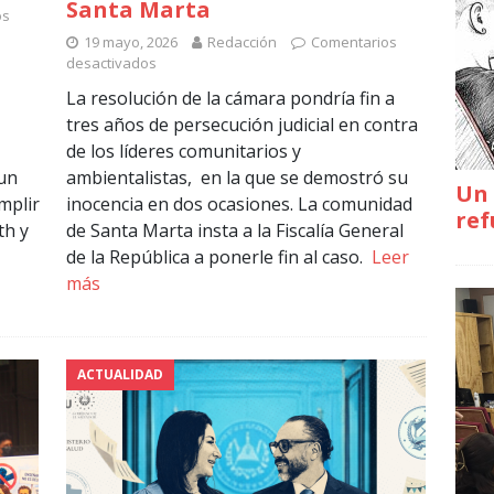
Santa Marta
os
19 mayo, 2026
Redacción
Comentarios
desactivados
La resolución de la cámara pondría fin a
tres años de persecución judicial en contra
de los líderes comunitarios y
 un
ambientalistas, en la que se demostró su
Un 
mplir
inocencia en dos ocasiones. La comunidad
ref
th y
de Santa Marta insta a la Fiscalía General
de la República a ponerle fin al caso.
Leer
más
ACTUALIDAD