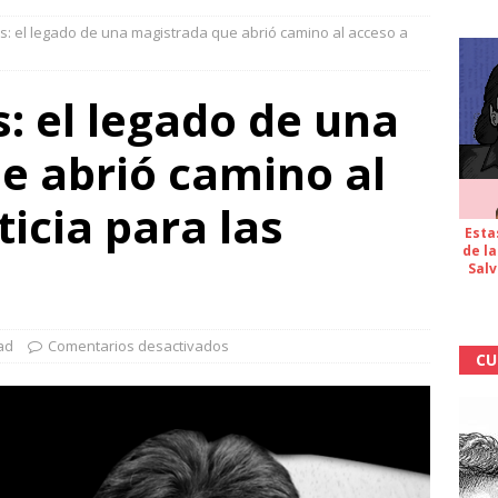
as: el legado de una magistrada que abrió camino al acceso a
s: el legado de una
e abrió camino al
ticia para las
Esta
de la
Salv
ad
Comentarios desactivados
CU