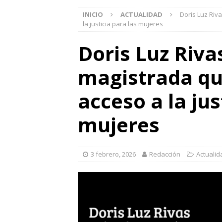
INICIO
ACTUALIDAD
Doris Luz Riv
la justicia para las mujeres
Doris Luz Riva
magistrada qu
acceso a la jus
mujeres
3 febrero, 2026
Redacción
Actualid