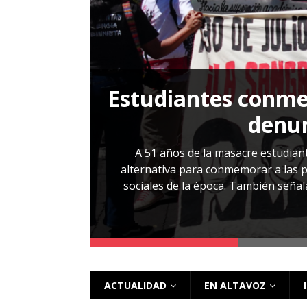
[ 28 julio, 2026 ]
Más allá de los caso
Estudiantes conmem
, Cabañas. No
denun
esentarlo.
A 51 años de la masacre estudiant
alternativa para conmemorar a las pe
sociales de la época. También señalar
 más
ACTUALIDAD
EN ALTAVOZ