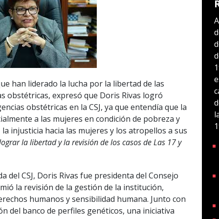
A
d
d
d
1
e
e han liderado la lucha por la libertad de las
c
s obstétricas, expresó que Doris Rivas logró
d
encias obstétricas en la CSJ, ya que entendía que la
l
cialmente a las mujeres en condición de pobreza y
1
 la injusticia hacia las mujeres y los atropellos a sus
grar la libertad y la revisión de los casos de Las 17 y
 del CSJ, Doris Rivas fue presidenta del Consejo
ió la revisión de la gestión de la institución,
derechos humanos y sensibilidad humana. Junto con
n del banco de perfiles genéticos, una iniciativa