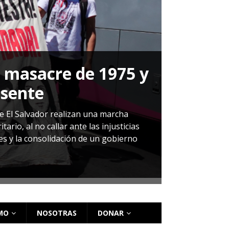
a masacre de 1975 y
P
esente
Herná
de El Salvador realizan una marcha
io, al no callar ante las injusticias
ales y la consolidación de un gobierno
Sandra Leti
audiencia d
régimen de 
MO
NOSOTRAS
DONAR