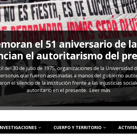
s: cómo entender el VIH en El Salvador
ACTUALIDAD
oran el 51 aniversario de l
cian el autoritarismo del pr
il del 30 de julio de 1975, organizaciones de la Universidad 
rsonas que fueron asesinadas a manos del gobierno autoritar
on el silencio de la institución frente a las injusticias soci
autoritario en el presente.
Leer más
INVESTIGACIONES
CUERPO Y TERRITORIO
ACTIVIS