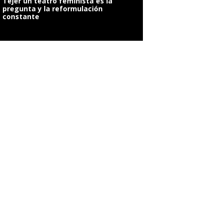
Tejer un teatro feminista es la
pregunta y la reformulación
constante