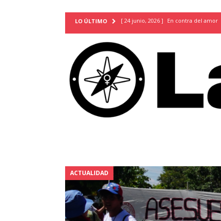
[ 24 junio, 2026 ]
En contra del amor
LO ÚLTIMO
[ 9 mayo, 2026 ]
Cartas para que vuel
TERRITORIO
[ 21 febrero, 2026 ]
Cuando la preven
INVESTIGACIONES
[ 31 julio, 2026 ]
Estudiantes conmemor
autoritarismo del presente
ACTUA
[ 28 julio, 2026 ]
Piden mantener la li
excepción y de discriminación LGBTI
[ 28 julio, 2026 ]
ARENA y FMLN apuest
ACTUALIDAD
ACTUALIDAD
[ 24 julio, 2026 ]
A María Hildaura le f