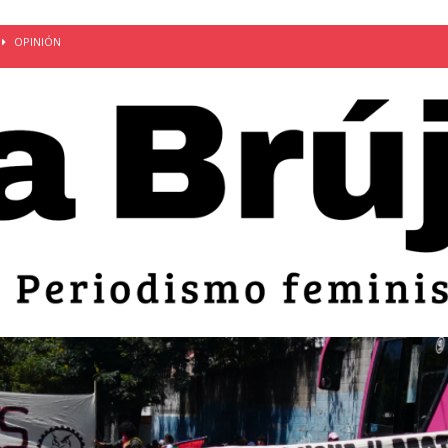
OPINIÓN
van: día de la madre bajo el régimen de excepción
CUERPO Y
ción de embarazos en niñas y adolescentes desaparece del territorio
an el 51 aniversario de la masacre de 1975 y denuncian el
LIDAD
bertad provisional de Sandra Leticia Hernández: víctima del régimen de
ACTUALIDAD
an por mujeres en sus fórmulas presidenciales para 2027
alló el Estado
OPINIÓN