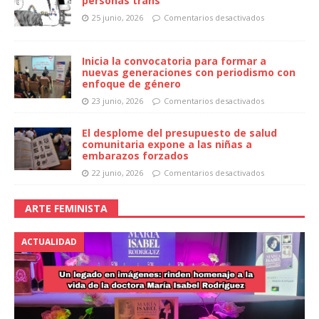
personas trans
25 junio, 2026
Comentarios desactivados
Inicia la convocatoria para formar a
nuevas generaciones con periodismo con
enfoque de género
23 junio, 2026
Comentarios desactivados
El desplome del presupuesto de salud
comunitaria expone a las niñas a
embarazos forzados
22 junio, 2026
Comentarios desactivados
ARTE FEMINISTA
ACTUALIDAD