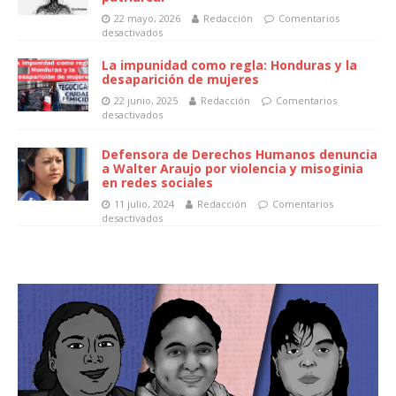
otras mujeres no desmonta la violencia
patriarcal
22 mayo, 2026
Redacción
Comentarios
desactivados
La impunidad como regla: Honduras y la
desaparición de mujeres
22 junio, 2025
Redacción
Comentarios
desactivados
Defensora de Derechos Humanos denuncia
a Walter Araujo por violencia y misoginia
en redes sociales
11 julio, 2024
Redacción
Comentarios
desactivados