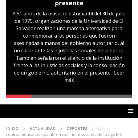
Hernández: víctima del régimen de
excepción y de discriminación
LGBTI
Sandra Leticia Hernández cuenta con medidas
sustitutivas y libertad provisional, pero
familiares temen que esto pueda cambiar en la
audiencia de revisión de medidas que se realizará
hoy, miércoles 29 de julio. Sandra es, según su
comunidad, otra de las víctimas del régimen de
excepción, fue capturada sin ninguna prueba
que la vincule a pandillas. La comunidad señala
un caso de lesbofobia, pues aseguran que fue
denunciada por ser lesbiana
Leer más