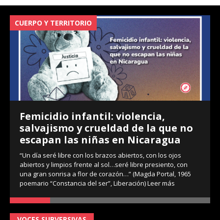
CUERPO Y TERRITORIO
V
Femicidio infantil: violencia,
salvajismo y crueldad de la que no
escapan las niñas en Nicaragua
“Un día seré libre con los brazos abiertos, con los ojos
abiertos y limpios frente al sol…seré libre presiento, con
una gran sonrisa a flor de corazón…” (Magda Portal, 1965
poemario “Constancia del ser”, Liberación)
Leer más
VOCES SUBVERSIVAS