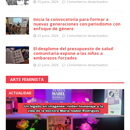
25 junio, 2026
Comentarios desactivados
Inicia la convocatoria para formar a
nuevas generaciones con periodismo con
enfoque de género
23 junio, 2026
Comentarios desactivados
El desplome del presupuesto de salud
comunitaria expone a las niñas a
embarazos forzados
22 junio, 2026
Comentarios desactivados
ARTE FEMINISTA
ACTUALIDAD