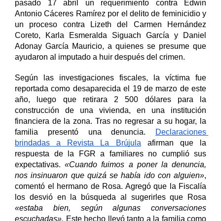
pasado 17 abril un requerimiento contra Edwin 
Antonio Cáceres Ramírez por el delito de feminicidio y 
un proceso contra Lizeth del Carmen Hernández 
Coreto, Karla Esmeralda Siguach García y Daniel 
Adonay García Mauricio, a quienes se presume que 
ayudaron al imputado a huir después del crimen.
Según las investigaciones fiscales, la víctima fue 
reportada como desaparecida el 19 de marzo de este 
año, luego que retirara 2 500 dólares para la 
construcción de una vivienda, en una institución 
financiera de la zona. Tras no regresar a su hogar, la 
familia presentó una denuncia. 
Declaraciones 
brindadas a Revista La Brújula
 afirman que la 
respuesta de la FGR a familiares no cumplió sus 
expectativas. 
«Cuando fuimos a poner la denuncia, 
nos insinuaron que quizá se había ido con alguien»
, 
comentó el hermano de Rosa. Agregó que la Fiscalía 
los desvió en la búsqueda al sugerirles que Rosa 
«estaba bien, según algunas conversaciones 
escuchadas». 
Este hecho llevó tanto a la familia como 