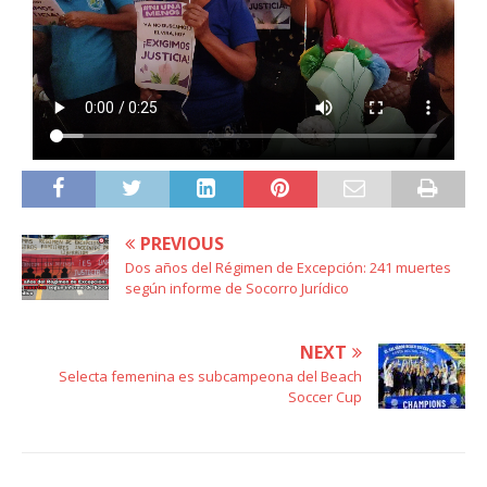
PREVIOUS
Dos años del Régimen de Excepción: 241 muertes
según informe de Socorro Jurídico
NEXT
Selecta femenina es subcampeona del Beach
Soccer Cup