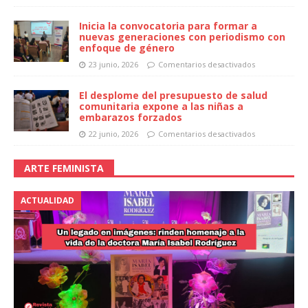
Inicia la convocatoria para formar a
nuevas generaciones con periodismo con
enfoque de género
23 junio, 2026
Comentarios desactivados
El desplome del presupuesto de salud
comunitaria expone a las niñas a
embarazos forzados
22 junio, 2026
Comentarios desactivados
ARTE FEMINISTA
ACTUALIDAD