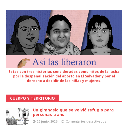
Estas son tres historias consideradas como hitos de la lucha
por la despenalización del aborto en El Salvador y por el
derecho a decidir de las niñas y mujeres.
CUERPO Y TERRITORIO
Un gimnasio que se volvió refugio para
personas trans
25 junio, 2026
Comentarios desactivados