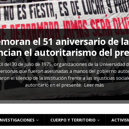
s: cómo entender el VIH en El Salvador
ACTUALIDAD
oran el 51 aniversario de l
cian el autoritarismo del pr
il del 30 de julio de 1975, organizaciones de la Universidad 
rsonas que fueron asesinadas a manos del gobierno autoritar
on el silencio de la institución frente a las injusticias soci
autoritario en el presente.
Leer más
INVESTIGACIONES
CUERPO Y TERRITORIO
ACTIVIS