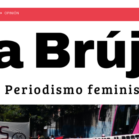
OPINIÓN
van: día de la madre bajo el régimen de excepción
CUERPO Y
ción de embarazos en niñas y adolescentes desaparece del territorio
an el 51 aniversario de la masacre de 1975 y denuncian el
LIDAD
bertad provisional de Sandra Leticia Hernández: víctima del régimen de
ACTUALIDAD
an por mujeres en sus fórmulas presidenciales para 2027
alló el Estado
OPINIÓN