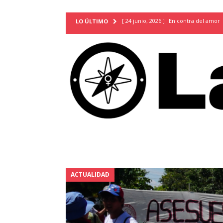
[ 24 junio, 2026 ]
En contra del amor
LO ÚLTIMO
[ 9 mayo, 2026 ]
Cartas para que vuel
TERRITORIO
[ 21 febrero, 2026 ]
Cuando la preven
INVESTIGACIONES
[ 31 julio, 2026 ]
Estudiantes conmemor
autoritarismo del presente
ACTUA
[ 28 julio, 2026 ]
Piden mantener la li
excepción y de discriminación LGBTI
[ 28 julio, 2026 ]
ARENA y FMLN apuest
ACTUALIDAD
ACTUALIDAD
[ 24 julio, 2026 ]
A María Hildaura le f