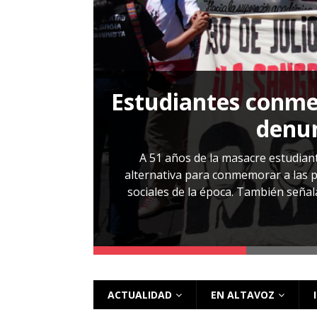
[ 28 julio, 2026 ]
Más allá de los caso
Estudiantes conmem
, Cabañas. No
denun
esentarlo.
A 51 años de la masacre estudiant
alternativa para conmemorar a las pe
sociales de la época. También señalar
 más
ACTUALIDAD
EN ALTAVOZ