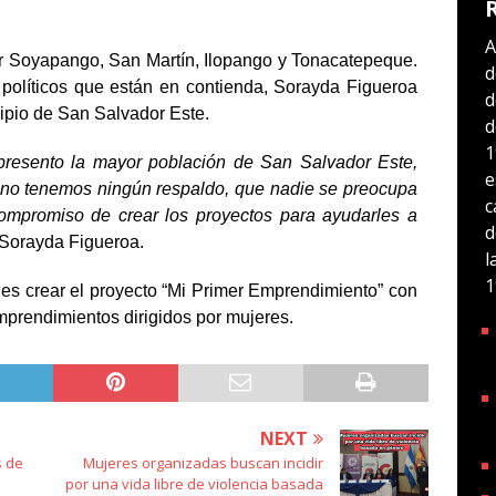
A
r Soyapango, San Martín, Ilopango y Tonacatepeque.
d
 políticos que están en contienda, Sorayda Figueroa
d
cipio de San Salvador Este.
d
1
presento la mayor población de San Salvador Este,
e
no tenemos ningún respaldo, que nadie se preocupa
c
ompromiso de crear los proyectos para ayudarles a
d
 Sorayda Figueroa.
l
1
es crear el proyecto “Mi Primer Emprendimiento” con
emprendimientos dirigidos por mujeres.
NEXT
s de
Mujeres organizadas buscan incidir
por una vida libre de violencia basada