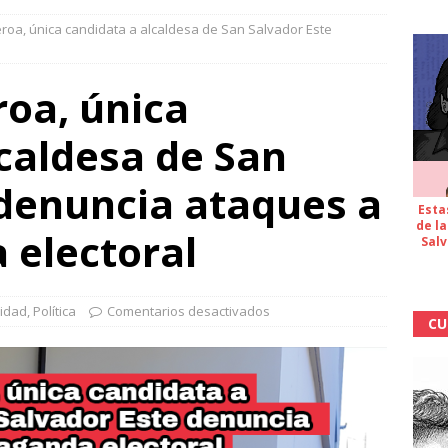
roa, única candidata a alcaldesa de San Salvador Este
roa, única
caldesa de San
 denuncia ataques a
Esta
de la
 electoral
Salv
lidad
,
Política
Comentarios desactivados
CU