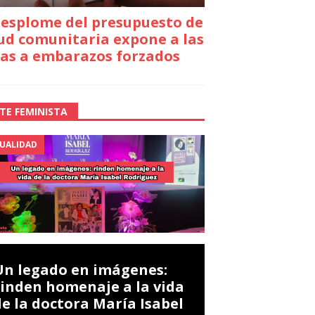
desplome del presupuesto de
ud comunitaria expone a las
as a embarazos forzados
TE FEMINISTA
UALIDAD
Un legado en imágenes:
rinden homenaje a la vida
de la doctora María Isabel