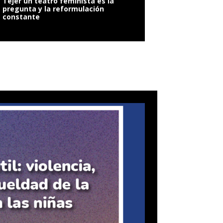
Tejer un teatro feminista es la
pregunta y la reformulación
constante
VIOLENCIA SEXUAL: 