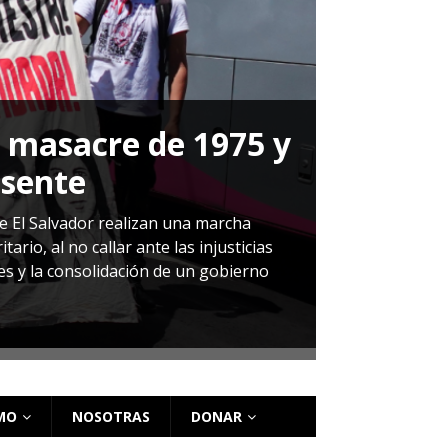
a masacre de 1975 y
P
esente
Herná
de El Salvador realizan una marcha
io, al no callar ante las injusticias
ales y la consolidación de un gobierno
Sandra Leti
audiencia d
régimen de 
MO
NOSOTRAS
DONAR