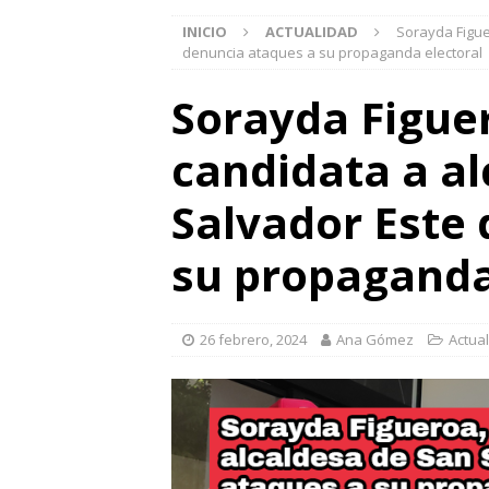
INICIO
ACTUALIDAD
Sorayda Figue
denuncia ataques a su propaganda electoral
Sorayda Figue
candidata a al
Salvador Este
su propaganda
26 febrero, 2024
Ana Gómez
Actua