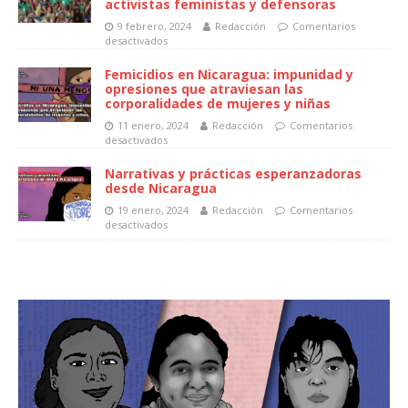
activistas feministas y defensoras
9 febrero, 2024
Redacción
Comentarios
desactivados
Femicidios en Nicaragua: impunidad y
opresiones que atraviesan las
corporalidades de mujeres y niñas
11 enero, 2024
Redacción
Comentarios
desactivados
Narrativas y prácticas esperanzadoras
desde Nicaragua
19 enero, 2024
Redacción
Comentarios
desactivados