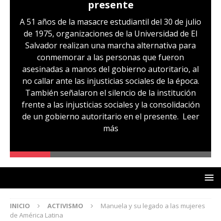
Hernández: víctima del régimen de
excepción y de discriminación
LGBTI
Sandra Leticia Hernández cuenta con medidas
sustitutivas y libertad provisional, pero
familiares temen que esto pueda cambiar en la
audiencia de revisión de medidas que se realizará
hoy, miércoles 29 de julio. Sandra es, según su
comunidad, otra de las víctimas del régimen de
excepción, fue capturada sin ninguna prueba
que la vincule a pandillas. La comunidad señala
un caso de lesbofobia, pues aseguran que fue
denunciada por ser lesbiana
Leer más
INICIO
ACTIVISMO
Manuela y su legado a las mujeres