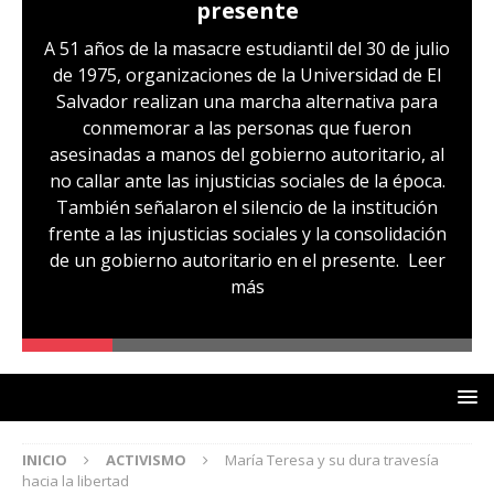
Hernández: víctima del régimen de
excepción y de discriminación
LGBTI
Sandra Leticia Hernández cuenta con medidas
sustitutivas y libertad provisional, pero
familiares temen que esto pueda cambiar en la
audiencia de revisión de medidas que se realizará
hoy, miércoles 29 de julio. Sandra es, según su
comunidad, otra de las víctimas del régimen de
excepción, fue capturada sin ninguna prueba
que la vincule a pandillas. La comunidad señala
un caso de lesbofobia, pues aseguran que fue
denunciada por ser lesbiana
Leer más
INICIO
ACTIVISMO
María Teresa y su dura travesía
hacia la libertad