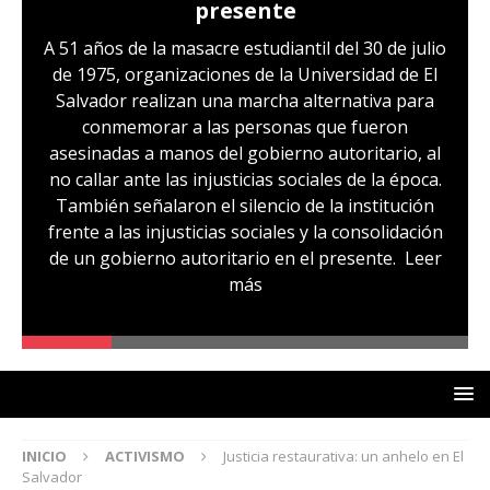
Hernández: víctima del régimen de
excepción y de discriminación
LGBTI
Sandra Leticia Hernández cuenta con medidas
sustitutivas y libertad provisional, pero
familiares temen que esto pueda cambiar en la
audiencia de revisión de medidas que se realizará
hoy, miércoles 29 de julio. Sandra es, según su
comunidad, otra de las víctimas del régimen de
excepción, fue capturada sin ninguna prueba
que la vincule a pandillas. La comunidad señala
un caso de lesbofobia, pues aseguran que fue
denunciada por ser lesbiana
Leer más
INICIO
ACTIVISMO
Justicia restaurativa: un anhelo en El
Salvador