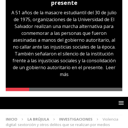
ente
Hernández: víctima de
excepción y de disc
udiantil del 30 de julio
LGBTI
de la Universidad de El
archa alternativa para
Sandra Leticia Hernández cu
rsonas que fueron
sustitutivas y libertad pro
obierno autoritario, al
familiares temen que esto pue
ias sociales de la época.
audiencia de revisión de medida
encio de la institución
hoy, miércoles 29 de julio. Sa
ciales y la consolidación
comunidad, otra de las víctim
io en el presente.
Leer
excepción, fue capturada si
s
que la vincule a pandillas. La
un caso de lesbofobia, pues 
denunciada por ser lesbi
INICIO
LA BRÚJULA
INVESTIGACIONES
Violencia
digital: sextorción y otros delitos que se realizan por medios