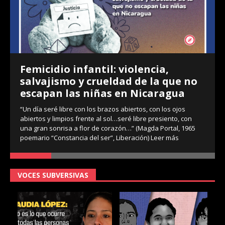
til: violencia,
2020 agudiza situa
rueldad de la que no
en la niñez
iñas en Nicaragua
Por Equipo La Brújula En 2020 
y 14 años fueron víctimas de vi
s brazos abiertos, con los ojos
con datos de la Fiscalía General
 al sol…seré libre presiento, con
Organizaciones feministas
Lee
de corazón…” (Magda Portal, 1965
 ser”, Liberación)
Leer más
VOCES SUBVERSIVAS