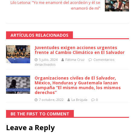
Lilo Letona: “Yo me enamoré del acordeón y él se
enamoró de mí”
ARTÍCULOS RELACIONADOS
Juventudes exigen acciones urgentes
frente al Cambio Climático en El Salvador
5 julio, 2024
Fátima Cruz
Comentarios
desactivados
Organizaciones civiles de El Salvador,
México, Honduras y Guatemala lanzan
campaña “El mismo mundo, los mismos
derechos”
7 octubre, 2022
La Brújula
0
BE THE FIRST TO COMMENT
Leave a Reply