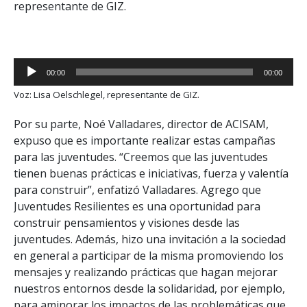
representante de GIZ.
Reproductor
00:00
00:00
de
Voz: Lisa Oelschlegel, representante de GIZ.
audio
Por su parte, Noé Valladares, director de ACISAM,
expuso que es importante realizar estas campañas
para las juventudes. “Creemos que las juventudes
tienen buenas prácticas e iniciativas, fuerza y valentía
para construir”, enfatizó Valladares. Agrego que
Juventudes Resilientes es una oportunidad para
construir pensamientos y visiones desde las
juventudes. Además, hizo una invitación a la sociedad
en general a participar de la misma promoviendo los
mensajes y realizando prácticas que hagan mejorar
nuestros entornos desde la solidaridad, por ejemplo,
para aminorar los impactos de las problemáticas que