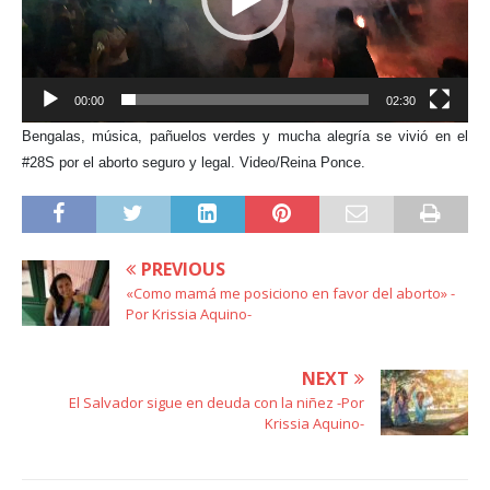
00:00
02:30
Bengalas, música, pañuelos verdes y mucha alegría se vivió en el
#28S por el aborto seguro y legal. Video/Reina Ponce.
PREVIOUS
«Como mamá me posiciono en favor del aborto» -
Por Krissia Aquino-
NEXT
El Salvador sigue en deuda con la niñez -Por
Krissia Aquino-