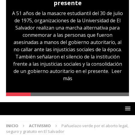
Hernández: víctima del régimen de
excepción y de discriminación
LGBTI
Sandra Leticia Hernández cuenta con medidas
sustitutivas y libertad provisional, pero
familiares temen que esto pueda cambiar en la
audiencia de revisión de medidas que se realizará
hoy, miércoles 29 de julio. Sandra es, según su
comunidad, otra de las víctimas del régimen de
excepción, fue capturada sin ninguna prueba
que la vincule a pandillas. La comunidad señala
un caso de lesbofobia, pues aseguran que fue
denunciada por ser lesbiana
Leer más