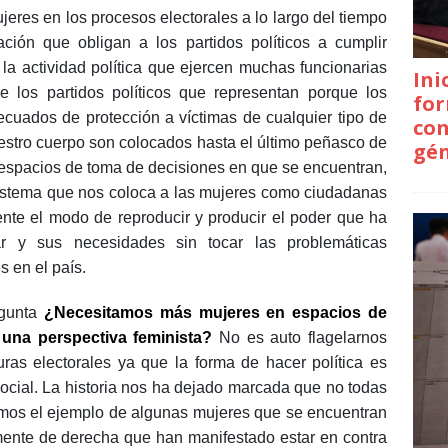
ujeres en los procesos electorales a lo largo del tiempo
ción que obligan a los partidos políticos a cumplir
la actividad política que ejercen muchas funcionarias
Ini
e los partidos políticos que representan porque los
for
uados de protección a víctimas de cualquier tipo de
con
uestro cuerpo son colocados hasta el último peñasco de
gé
espacios de toma de decisiones en que se encuentran,
sistema que nos coloca a las mujeres como ciudadanas
nte el modo de reproducir y producir el poder que ha
r y sus necesidades sin tocar las problemáticas
s en el país.
gunta
¿Necesitamos más mujeres en espacios de
una perspectiva feminista?
No es auto flagelarnos
turas electorales ya que la forma de hacer política es
social. La historia nos ha dejado marcada que no todas
amos el ejemplo de algunas mujeres que se encuentran
mente de derecha que han manifestado estar en contra