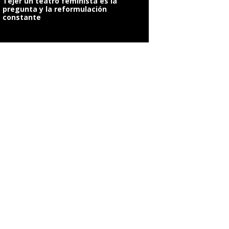
Tejer un teatro feminista es la
pregunta y la reformulación
constante