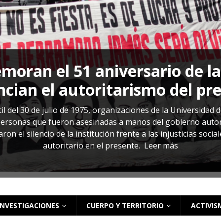
s: cómo entender el VIH en El Salvador
ACTUALIDAD
oran el 51 aniversario de l
cian el autoritarismo del pr
il del 30 de julio de 1975, organizaciones de la Universidad 
rsonas que fueron asesinadas a manos del gobierno autoritar
on el silencio de la institución frente a las injusticias soci
autoritario en el presente.
Leer más
INVESTIGACIONES
CUERPO Y TERRITORIO
ACTIVIS