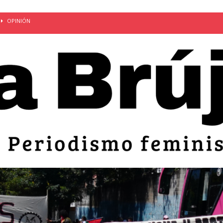
OPINIÓN
van: día de la madre bajo el régimen de excepción
CUERPO Y
ción de embarazos en niñas y adolescentes desaparece del territorio
an el 51 aniversario de la masacre de 1975 y denuncian el
LIDAD
bertad provisional de Sandra Leticia Hernández: víctima del régimen de
ACTUALIDAD
an por mujeres en sus fórmulas presidenciales para 2027
alló el Estado
OPINIÓN