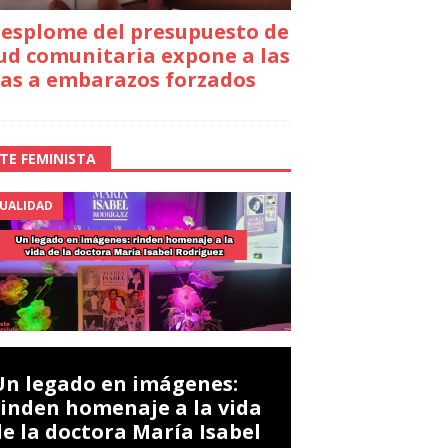
desplome del presupuesto de
ud comunitaria expone a las
as a embarazos forzados
TE FEMINISTA
UALIDAD
Un legado en imágenes:
rinden homenaje a la vida
de la doctora María Isabel