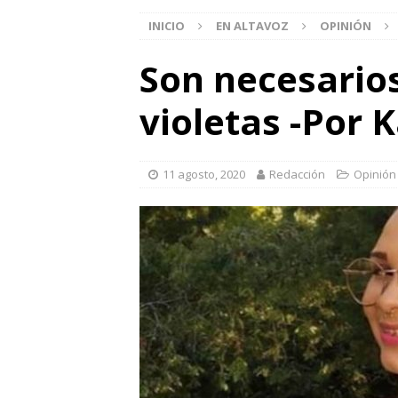
INICIO
EN ALTAVOZ
OPINIÓN
Son necesarios
violetas -Por 
11 agosto, 2020
Redacción
Opinión