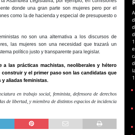
la Asamblea Legislativa, por ejemplo, en comisiones
iente donde una gran parte son mujeres pero por el
A
nes como la de hacienda y especial de presupuesto o
d
d
d
ministas no son una alternativa a los discursos de
1
ores, las mujeres son una necesidad que trazará un
e
ema político justo y transparente para legislar.
c
d
e a las prácticas machistas, neoliberales y hétero
l
 construir y el primer paso son las candidatas que
1
y aliadas feministas.
enciatura en trabajo social, feminista, defensora de derechos
s de libertad, y miembra de distintos espacios de incidencia