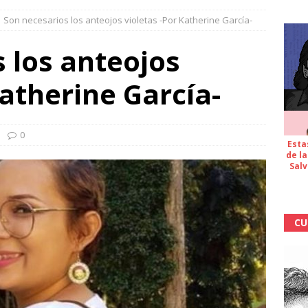
Son necesarios los anteojos violetas -Por Katherine García-
 los anteojos
Katherine García-
0
Esta
de la
Salv
CU