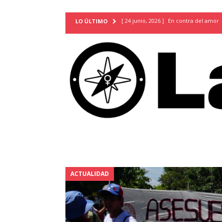
[ 24 junio, 2026 ]
En contra del amor
LO ÚLTIMO
[ 9 mayo, 2026 ]
Cartas para que vuel
TERRITORIO
[ 21 febrero, 2026 ]
Cuando la preven
INVESTIGACIONES
[ 31 julio, 2026 ]
Estudiantes conmemor
autoritarismo del presente
ACTUA
[ 28 julio, 2026 ]
Piden mantener la li
excepción y de discriminación LGBTI
[ 28 julio, 2026 ]
ARENA y FMLN apuest
ACTUALIDAD
ACTUALIDAD
[ 24 julio, 2026 ]
A María Hildaura le f