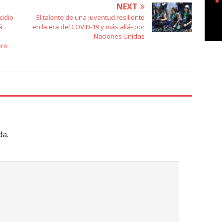
NEXT
cidio
El talento de una juventud resiliente
á
en la era del COVID-19 y más allá- por
Naciones Unidas
ero
da.