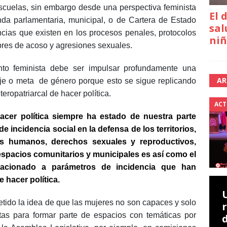
escuelas, sin embargo desde una perspectiva feminista
El 
nda parlamentaria, municipal, o de Cartera de Estado
sal
encias que existen en los procesos penales, protocolos
niñ
ibres de acoso y agresiones sexuales.
nto feminista debe ser impulsar profundamente una
AR
eje o meta de género porque esto se sigue replicando
eropatriarcal de hacer política.
ACT
cer política siempre ha estado de nuestra parte
de incidencia social en la defensa de los territorios,
os humanos, derechos sexuales y reproductivos,
espacios comunitarios y municipales es así como el
lacionado a parámetros de incidencia que han
 hacer política.
etido la idea de que las mujeres no son capaces y solo
tas para formar parte de espacios con temáticas por