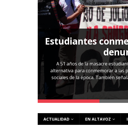
[ 28 julio, 2026 ]
Más allá de los caso
Estudiantes conmem
, Cabañas. No
denun
esentarlo.
A 51 años de la masacre estudiant
alternativa para conmemorar a las pe
sociales de la época. También señalar
 más
ACTUALIDAD
EN ALTAVOZ