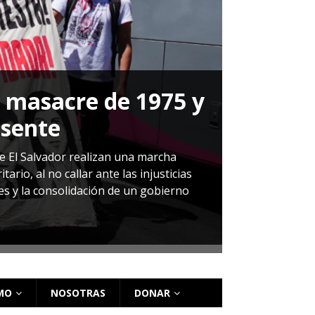
a masacre de 1975 y
P
esente
Herná
de El Salvador realizan una marcha
io, al no callar ante las injusticias
ales y la consolidación de un gobierno
Sandra Leti
audiencia d
régimen de 
MO
NOSOTRAS
DONAR