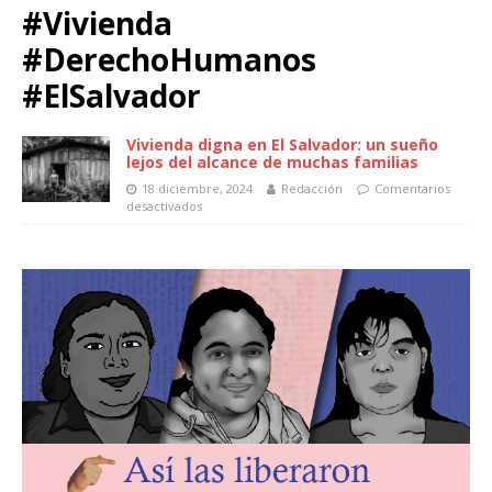
#Vivienda
#DerechoHumanos
#ElSalvador
Vivienda digna en El Salvador: un sueño
lejos del alcance de muchas familias
18 diciembre, 2024
Redacción
Comentarios
desactivados