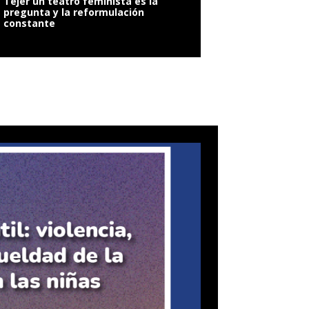
Tejer un teatro feminista es la
pregunta y la reformulación
constante
VIOLENCIA SEXUAL: 