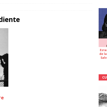
diente
Esta
de la
Salv
CU
re