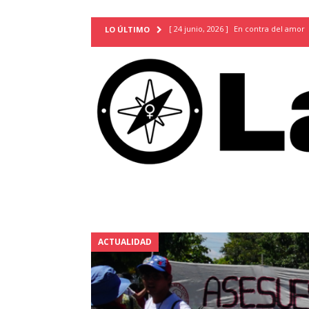
[ 24 junio, 2026 ]
En contra del amor
LO ÚLTIMO
[ 9 mayo, 2026 ]
Cartas para que vuel
TERRITORIO
[ 21 febrero, 2026 ]
Cuando la preven
INVESTIGACIONES
[ 31 julio, 2026 ]
Estudiantes conmemor
autoritarismo del presente
ACTUA
[ 28 julio, 2026 ]
Piden mantener la li
excepción y de discriminación LGBTI
[ 28 julio, 2026 ]
ARENA y FMLN apuest
ACTUALIDAD
ACTUALIDAD
[ 24 julio, 2026 ]
A María Hildaura le f