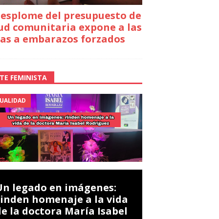
desplome del presupuesto de
ud comunitaria expone a las
as a embarazos forzados
TE FEMINISTA
UALIDAD
Un legado en imágenes:
rinden homenaje a la vida
de la doctora María Isabel