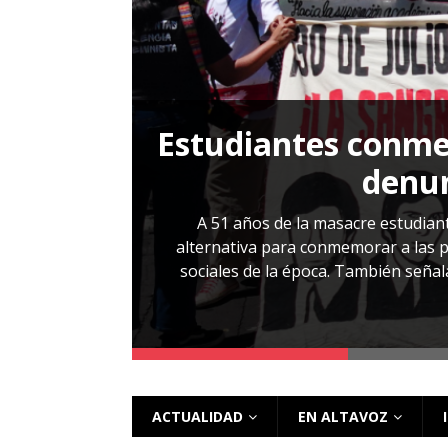
[ 28 julio, 2026 ]
Más allá de los caso
Estudiantes conmem
, Cabañas. No
denun
esentarlo.
A 51 años de la masacre estudiant
alternativa para conmemorar a las pe
sociales de la época. También señalar
 más
ACTUALIDAD
EN ALTAVOZ