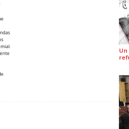
s
ue
iendas
os
mial.
Un 
mente
ref
de