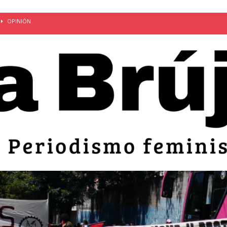
OPINIÓN
van: día de la madre bajo el régimen de excepción
CUERPO Y
ción de embarazos en niñas y adolescentes desaparece del territorio
an el 51 aniversario de la masacre de 1975 y denuncian el
LIDAD
bertad provisional de Sandra Leticia Hernández: víctima del régimen de
ACTUALIDAD
an por mujeres en sus fórmulas presidenciales para 2027
alló el Estado
OPINIÓN