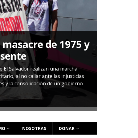
a masacre de 1975 y
P
esente
Herná
de El Salvador realizan una marcha
io, al no callar ante las injusticias
ales y la consolidación de un gobierno
Sandra Leti
audiencia d
régimen de 
MO
NOSOTRAS
DONAR