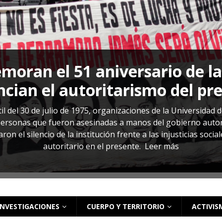
s: cómo entender el VIH en El Salvador
ACTUALIDAD
oran el 51 aniversario de l
cian el autoritarismo del pr
il del 30 de julio de 1975, organizaciones de la Universidad 
rsonas que fueron asesinadas a manos del gobierno autoritar
on el silencio de la institución frente a las injusticias soci
autoritario en el presente.
Leer más
INVESTIGACIONES
CUERPO Y TERRITORIO
ACTIVIS