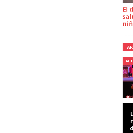
El 
sal
niñ
AR
ACT