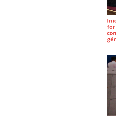
Ini
for
con
gé