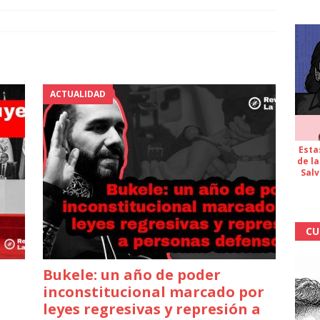
ACTUALIDAD
Esta
de la
Salv
CU
a
Bukele: un año de poder
inconstitucional marcado por
leyes regresivas y represión a