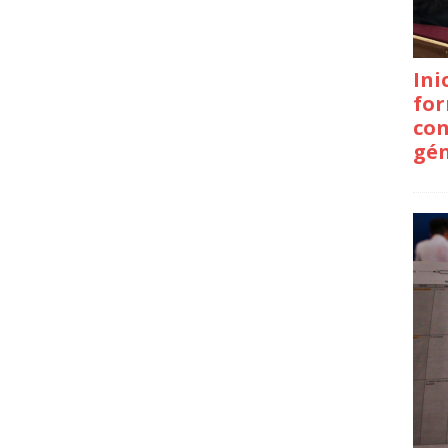
Ini
for
con
gé