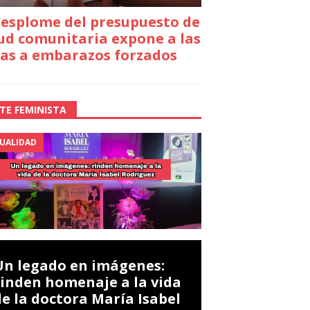
desplome del presupuesto de
ud comunitaria expone a las
as a embarazos forzados
TE FEMINISTA
UALIDAD
Un legado en imágenes:
rinden homenaje a la vida
de la doctora María Isabel