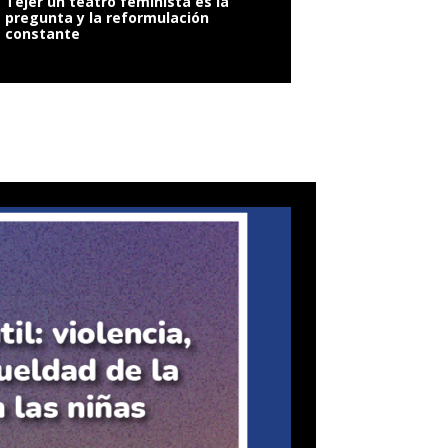
Tejer un teatro feminista es la
pregunta y la reformulación
constante
VIOLENCIA SEXUAL: 