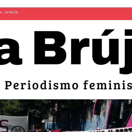
OPINIÓN
van: día de la madre bajo el régimen de excepción
CUERPO Y
ción de embarazos en niñas y adolescentes desaparece del territorio
an el 51 aniversario de la masacre de 1975 y denuncian el
LIDAD
bertad provisional de Sandra Leticia Hernández: víctima del régimen de
ACTUALIDAD
an por mujeres en sus fórmulas presidenciales para 2027
alló el Estado
OPINIÓN