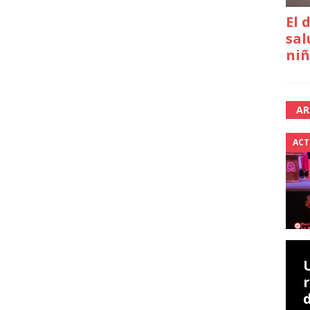
El 
sal
niñ
AR
ACT