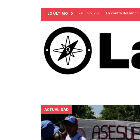
[ 24 junio, 2026 ]
En contra del amor
LO ÚLTIMO
[ 9 mayo, 2026 ]
Cartas para que vuel
TERRITORIO
[ 21 febrero, 2026 ]
Cuando la preven
INVESTIGACIONES
[ 31 julio, 2026 ]
Estudiantes conmemor
autoritarismo del presente
ACTUA
[ 28 julio, 2026 ]
Piden mantener la li
excepción y de discriminación LGBTI
[ 28 julio, 2026 ]
ARENA y FMLN apuest
ACTUALIDAD
ACTUALIDAD
[ 24 julio, 2026 ]
A María Hildaura le f