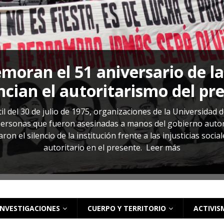
s: cómo entender el VIH en El Salvador
ACTUALIDAD
oran el 51 aniversario de l
cian el autoritarismo del pr
il del 30 de julio de 1975, organizaciones de la Universidad 
rsonas que fueron asesinadas a manos del gobierno autoritar
on el silencio de la institución frente a las injusticias soci
autoritario en el presente.
Leer más
INVESTIGACIONES
CUERPO Y TERRITORIO
ACTIVIS