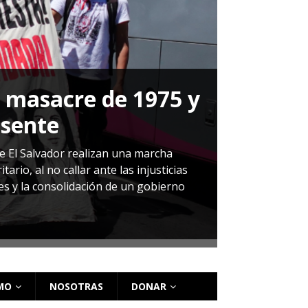
a masacre de 1975 y
P
esente
Herná
de El Salvador realizan una marcha
io, al no callar ante las injusticias
ales y la consolidación de un gobierno
Sandra Leti
audiencia d
régimen de 
MO
NOSOTRAS
DONAR