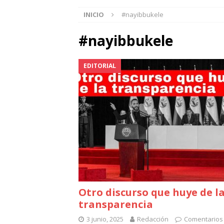
INICIO
#nayibbukele
#nayibbukele
EDITORIAL
Otro discurso que huye de l
transparencia
3 junio, 2025
Redacción
Comentarios