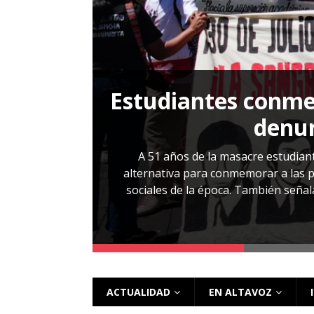
[ 28 julio, 2026 ]
Más allá de los caso
Estudiantes conmem
, Cabañas. No
denun
esentarlo.
A 51 años de la masacre estudiant
alternativa para conmemorar a las pe
sociales de la época. También señalar
 más
ACTUALIDAD
EN ALTAVOZ