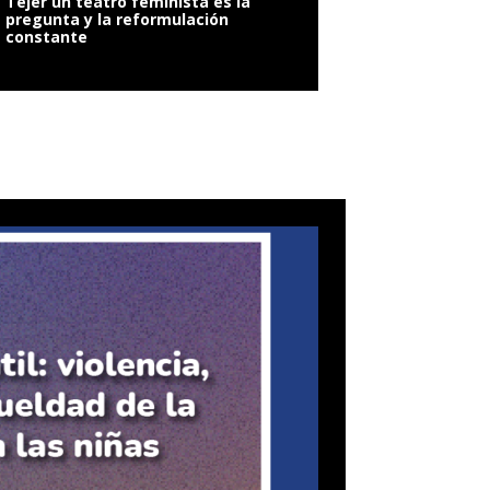
Tejer un teatro feminista es la
pregunta y la reformulación
constante
VIOLENCIA SEXUAL: 