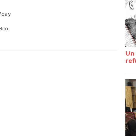
ños y
lito
Un 
ref