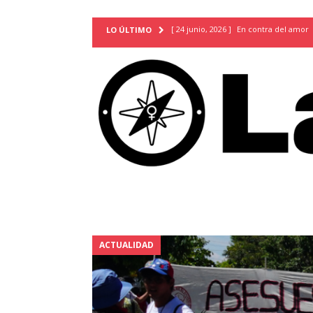
[ 24 junio, 2026 ]
En contra del amor
LO ÚLTIMO
[ 9 mayo, 2026 ]
Cartas para que vuel
TERRITORIO
[ 21 febrero, 2026 ]
Cuando la preven
INVESTIGACIONES
[ 31 julio, 2026 ]
Estudiantes conmemor
autoritarismo del presente
ACTUA
[ 28 julio, 2026 ]
Piden mantener la li
excepción y de discriminación LGBTI
[ 28 julio, 2026 ]
ARENA y FMLN apuest
ACTUALIDAD
ACTUALIDAD
[ 24 julio, 2026 ]
A María Hildaura le f