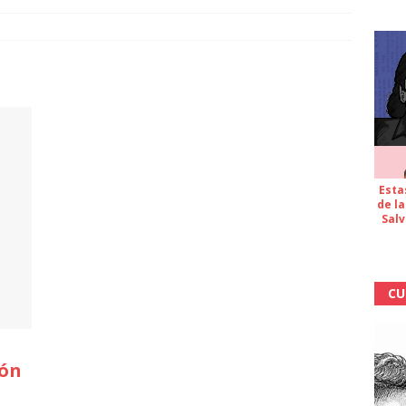
Esta
de la
Salv
CU
ión