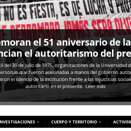
s: cómo entender el VIH en El Salvador
ACTUALIDAD
oran el 51 aniversario de l
cian el autoritarismo del pr
il del 30 de julio de 1975, organizaciones de la Universidad 
rsonas que fueron asesinadas a manos del gobierno autoritar
on el silencio de la institución frente a las injusticias soci
autoritario en el presente.
Leer más
INVESTIGACIONES
CUERPO Y TERRITORIO
ACTIVIS