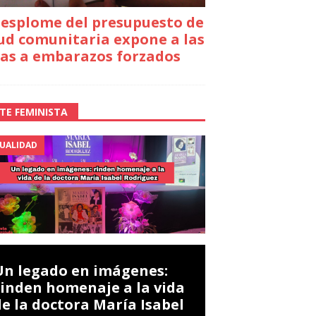
desplome del presupuesto de
ud comunitaria expone a las
as a embarazos forzados
TE FEMINISTA
UALIDAD
Un legado en imágenes:
rinden homenaje a la vida
de la doctora María Isabel