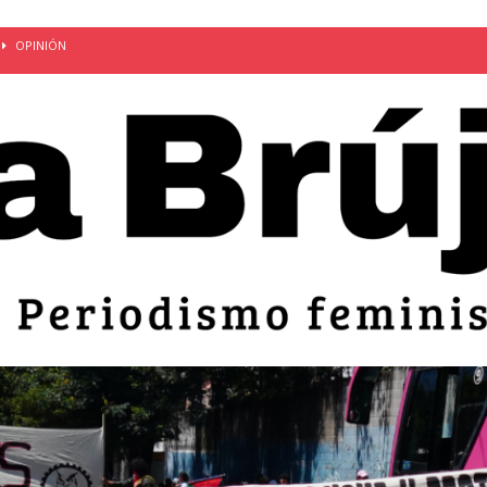
OPINIÓN
van: día de la madre bajo el régimen de excepción
CUERPO Y
ción de embarazos en niñas y adolescentes desaparece del territorio
an el 51 aniversario de la masacre de 1975 y denuncian el
LIDAD
bertad provisional de Sandra Leticia Hernández: víctima del régimen de
ACTUALIDAD
an por mujeres en sus fórmulas presidenciales para 2027
alló el Estado
OPINIÓN