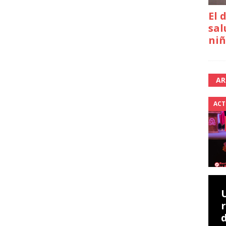
El 
sal
niñ
AR
ACT