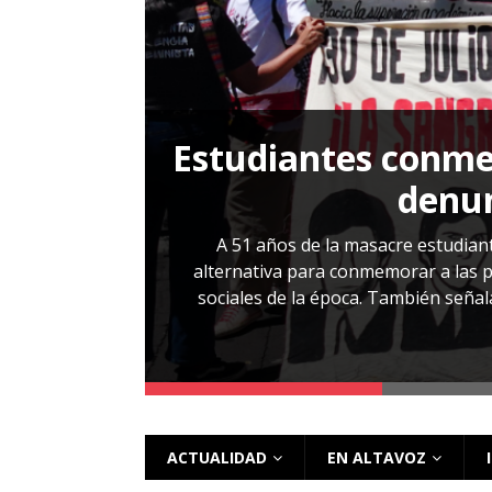
[ 28 julio, 2026 ]
Más allá de los caso
Estudiantes conmem
, Cabañas. No
denun
esentarlo.
A 51 años de la masacre estudiant
alternativa para conmemorar a las pe
sociales de la época. También señalar
 más
ACTUALIDAD
EN ALTAVOZ