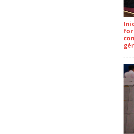
Ini
for
con
gé