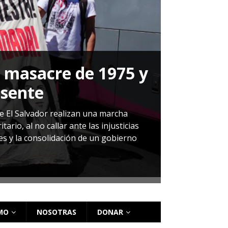
a masacre de 1975 y
P
esente
Herná
de El Salvador realizan una marcha
io, al no callar ante las injusticias
ales y la consolidación de un gobierno
Sandra Leti
audiencia d
régimen de 
MO
NOSOTRAS
DONAR