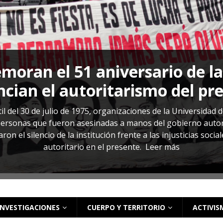
s: cómo entender el VIH en El Salvador
ACTUALIDAD
oran el 51 aniversario de l
cian el autoritarismo del pr
il del 30 de julio de 1975, organizaciones de la Universidad 
rsonas que fueron asesinadas a manos del gobierno autoritar
on el silencio de la institución frente a las injusticias soci
autoritario en el presente.
Leer más
INVESTIGACIONES
CUERPO Y TERRITORIO
ACTIVIS