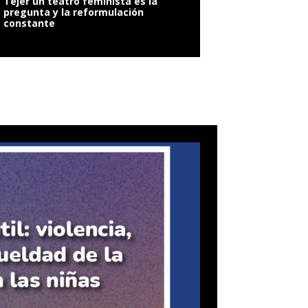
Tejer un teatro feminista es la
pregunta y la reformulación
constante
VIOLENCIA SEXUAL: 