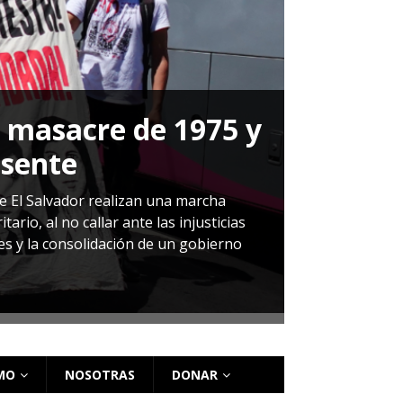
a masacre de 1975 y
P
esente
Herná
de El Salvador realizan una marcha
io, al no callar ante las injusticias
ales y la consolidación de un gobierno
Sandra Leti
audiencia d
régimen de 
MO
NOSOTRAS
DONAR