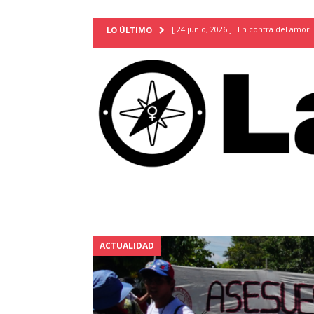
[ 24 junio, 2026 ]
En contra del amor
LO ÚLTIMO
[ 9 mayo, 2026 ]
Cartas para que vuel
TERRITORIO
[ 21 febrero, 2026 ]
Cuando la preven
INVESTIGACIONES
[ 31 julio, 2026 ]
Estudiantes conmemor
autoritarismo del presente
ACTUA
[ 28 julio, 2026 ]
Piden mantener la li
excepción y de discriminación LGBTI
[ 28 julio, 2026 ]
ARENA y FMLN apuest
ACTUALIDAD
ACTUALIDAD
[ 24 julio, 2026 ]
A María Hildaura le f