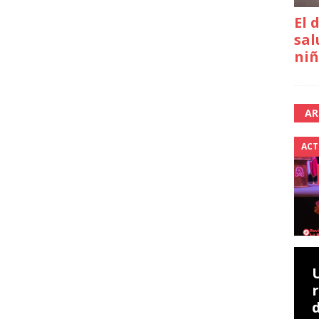
El 
sal
niñ
AR
ACT