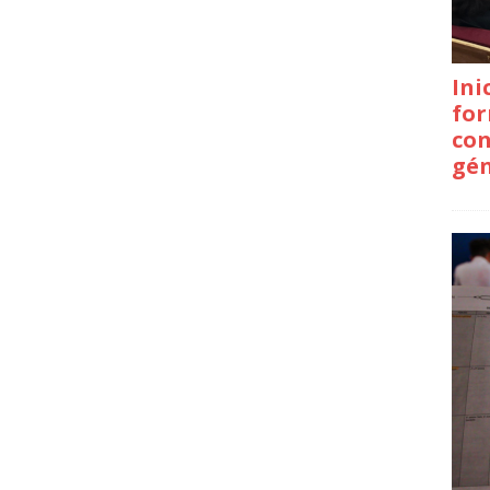
Ini
for
con
gé