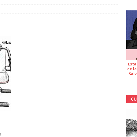
Esta
de la
Salv
CU
s
s