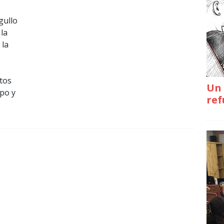
gullo
 la
 la
ctos
Un 
rpo y
ref