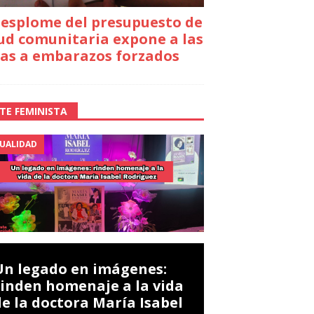
desplome del presupuesto de
ud comunitaria expone a las
as a embarazos forzados
TE FEMINISTA
UALIDAD
Un legado en imágenes:
rinden homenaje a la vida
de la doctora María Isabel