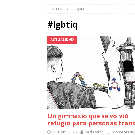
INICIO
#lgbtiq
#lgbtiq
ACTUALIDAD
Un gimnasio que se volvió
refugio para personas tran
25 junio, 2026
Redacción
Comentario