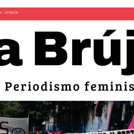
OPINIÓN
van: día de la madre bajo el régimen de excepción
CUERPO Y
ción de embarazos en niñas y adolescentes desaparece del territorio
an el 51 aniversario de la masacre de 1975 y denuncian el
LIDAD
bertad provisional de Sandra Leticia Hernández: víctima del régimen de
ACTUALIDAD
an por mujeres en sus fórmulas presidenciales para 2027
alló el Estado
OPINIÓN