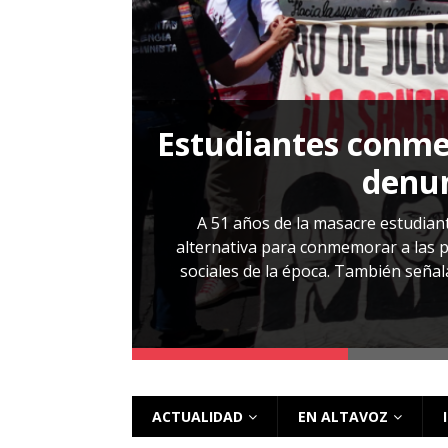
[ 28 julio, 2026 ]
Más allá de los caso
Estudiantes conmem
, Cabañas. No
denun
esentarlo.
A 51 años de la masacre estudiant
alternativa para conmemorar a las pe
sociales de la época. También señalar
 más
ACTUALIDAD
EN ALTAVOZ