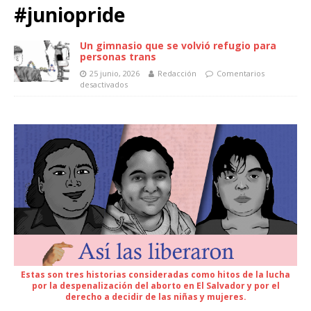
#juniopride
Un gimnasio que se volvió refugio para
personas trans
25 junio, 2026
Redacción
Comentarios
desactivados
Estas son tres historias consideradas como hitos de la lucha
por la despenalización del aborto en El Salvador y por el
derecho a decidir de las niñas y mujeres.