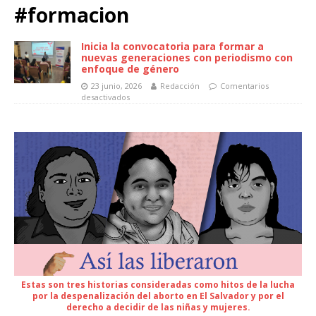
#formacion
Inicia la convocatoria para formar a
nuevas generaciones con periodismo con
enfoque de género
23 junio, 2026
Redacción
Comentarios
desactivados
Estas son tres historias consideradas como hitos de la lucha
por la despenalización del aborto en El Salvador y por el
derecho a decidir de las niñas y mujeres.