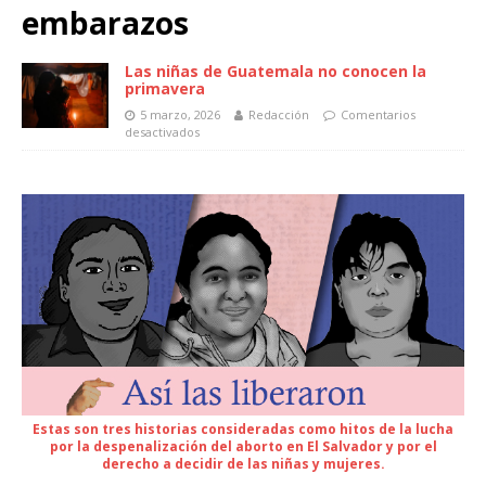
embarazos
Las niñas de Guatemala no conocen la
primavera
5 marzo, 2026
Redacción
Comentarios
desactivados
Estas son tres historias consideradas como hitos de la lucha
por la despenalización del aborto en El Salvador y por el
derecho a decidir de las niñas y mujeres.