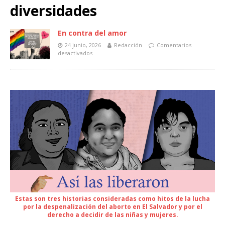
diversidades
En contra del amor
24 junio, 2026
Redacción
Comentarios
desactivados
Estas son tres historias consideradas como hitos de la lucha
por la despenalización del aborto en El Salvador y por el
derecho a decidir de las niñas y mujeres.