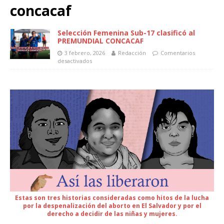
concacaf
Selección Femenina Sub-17 clasificó al
PREMUNDIAL CONCACAF
3 febrero, 2026
Redacción
Comentarios
desactivados
Estas son tres historias consideradas como hitos de la lucha
por la despenalización del aborto en El Salvador y por el
derecho a decidir de las niñas y mujeres.