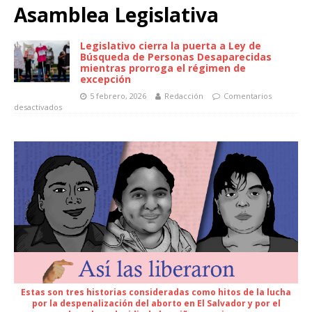
Asamblea Legislativa
Legislativo cierra la puerta a Ley de
Búsqueda de Personas Desaparecidas
mientras prorroga el régimen de
excepción
5 febrero, 2026
Redacción
Comentarios
desactivados
Estas son tres historias consideradas como hitos de la lucha
por la despenalización del aborto en El Salvador y por el