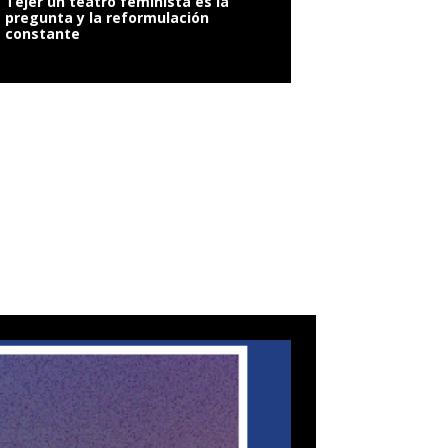
Tejer un teatro feminista es la
pregunta y la reformulación
constante
VIOLENCIA SEXUAL: 