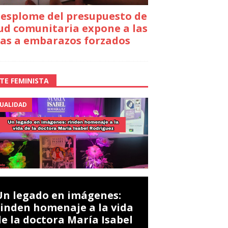
desplome del presupuesto de
ud comunitaria expone a las
as a embarazos forzados
TE FEMINISTA
UALIDAD
Un legado en imágenes:
rinden homenaje a la vida
de la doctora María Isabel