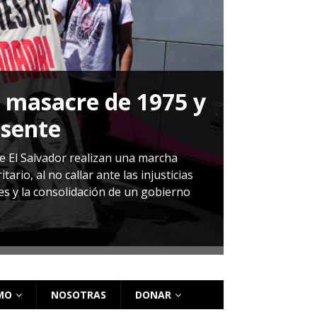
a masacre de 1975 y
P
esente
Herná
de El Salvador realizan una marcha
io, al no callar ante las injusticias
ales y la consolidación de un gobierno
Sandra Leti
audiencia d
régimen de 
MO
NOSOTRAS
DONAR