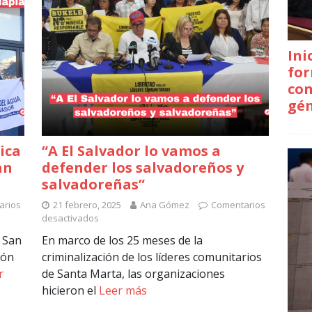
Ini
for
con
gé
ica
“A El Salvador lo vamos a
an
defender los salvadoreños y
salvadoreñas”
arios
21 febrero, 2025
Ana Gómez
Comentarios
desactivados
 San
En marco de los 25 meses de la
ión
criminalización de los líderes comunitarios
r
de Santa Marta, las organizaciones
hicieron el
Leer más