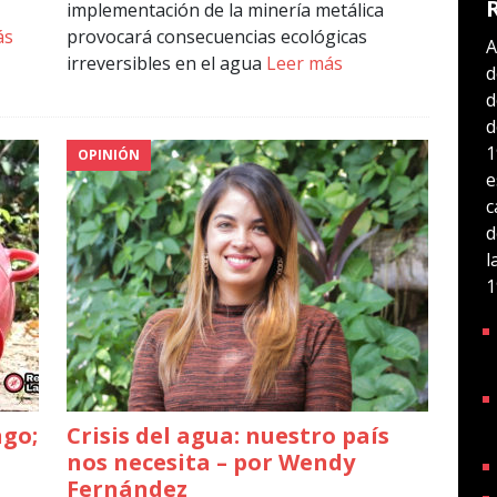
implementación de la minería metálica
ás
provocará consecuencias ecológicas
A
irreversibles en el agua
Leer más
d
d
d
1
OPINIÓN
e
c
d
l
1
ngo;
Crisis del agua: nuestro país
nos necesita – por Wendy
Fernández