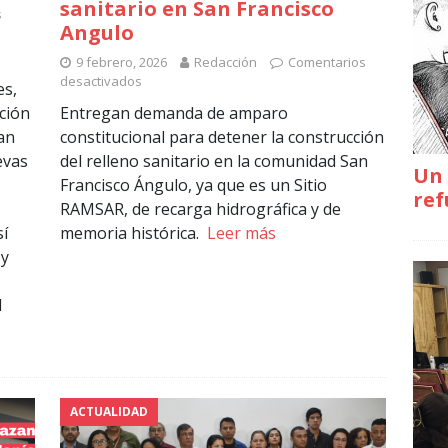
sanitario en San Francisco
s
Angulo
9 febrero, 2026
Redacción
Comentarios
desactivados
es,
ción
Entregan demanda de amparo
han
constitucional para detener la construcción
evas
del relleno sanitario en la comunidad San
Un 
Francisco Ángulo, ya que es un Sitio
ref
RAMSAR, de recarga hidrográfica y de
sí
memoria histórica.
Leer más
 y
l
ACTUALIDAD