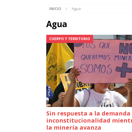
INICIO
Agua
Agua
CUERPO Y TERRITORIO
Sin respuesta a la demanda
inconstitucionalidad mient
la minería avanza