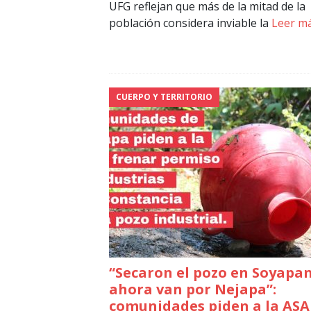
UFG reflejan que más de la mitad de la
población considera inviable la
Leer m
CUERPO Y TERRITORIO
“Secaron el pozo en Soyapa
ahora van por Nejapa”:
comunidades piden a la ASA