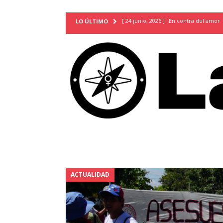
[ 24 junio, 2026 ]
En contra del amor
LO ÚLTIMO
[ 9 mayo, 2026 ]
Cartas para que vuel
TERRITORIO
[ 21 febrero, 2026 ]
Cuando la preven
INVESTIGACIONES
[ 31 julio, 2026 ]
Estudiantes conmemor
autoritarismo del presente
ACTUA
[ 28 julio, 2026 ]
Piden mantener la li
excepción y de discriminación LGBTI
[ 28 julio, 2026 ]
ARENA y FMLN apuest
ACTUALIDAD
ACTUALIDAD
[ 24 julio, 2026 ]
A María Hildaura le f