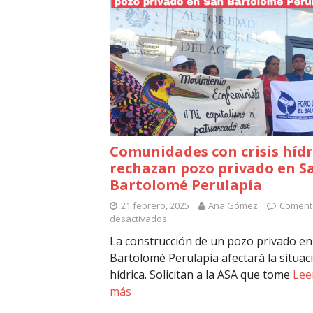
Comunidades con crisis hídr
rechazan pozo privado en S
Bartolomé Perulapía
21 febrero, 2025
Ana Gómez
Coment
desactivados
La construcción de un pozo privado en
Bartolomé Perulapía afectará la situac
hídrica. Solicitan a la ASA que tome
Lee
más