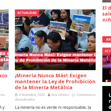
El 
sal
ACTUALIDAD
niñ
AR
ACT
azo
¡Minería Nunca Más!: Exigen
mantener la Ley de Prohibición
de la Minería Metálica
ios
4 diciembre, 2024
Ana Gómez
Comentarios
desactivados
A y
La minería no es verde ni responsable, la