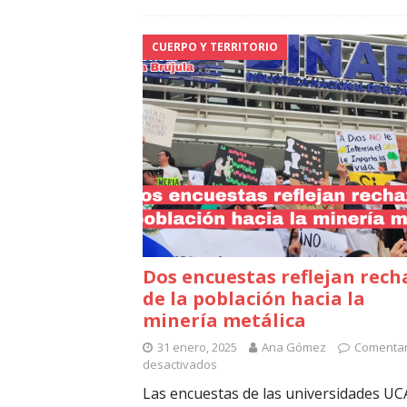
CUERPO Y TERRITORIO
Dos encuestas reflejan rech
de la población hacia la
minería metálica
31 enero, 2025
Ana Gómez
Comentar
desactivados
Las encuestas de las universidades UC