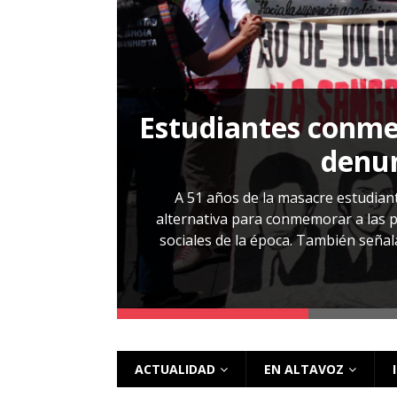
[ 28 julio, 2026 ]
Más allá de los caso
Estudiantes conmem
, Cabañas. No
denun
esentarlo.
A 51 años de la masacre estudiant
alternativa para conmemorar a las pe
sociales de la época. También señalar
 más
ACTUALIDAD
EN ALTAVOZ