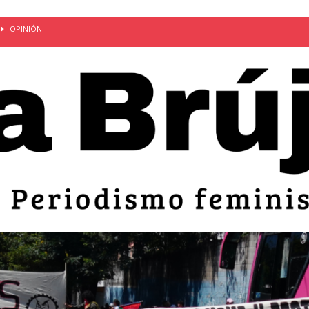
OPINIÓN
van: día de la madre bajo el régimen de excepción
CUERPO Y
ción de embarazos en niñas y adolescentes desaparece del territorio
an el 51 aniversario de la masacre de 1975 y denuncian el
LIDAD
bertad provisional de Sandra Leticia Hernández: víctima del régimen de
ACTUALIDAD
an por mujeres en sus fórmulas presidenciales para 2027
alló el Estado
OPINIÓN