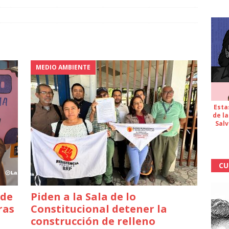
MEDIO AMBIENTE
Esta
de la
Salv
CU
 de
Piden a la Sala de lo
ras
Constitucional detener la
construcción de relleno