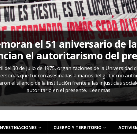
s: cómo entender el VIH en El Salvador
ACTUALIDAD
oran el 51 aniversario de l
cian el autoritarismo del pr
il del 30 de julio de 1975, organizaciones de la Universidad 
rsonas que fueron asesinadas a manos del gobierno autoritar
on el silencio de la institución frente a las injusticias soci
autoritario en el presente.
Leer más
INVESTIGACIONES
CUERPO Y TERRITORIO
ACTIVIS