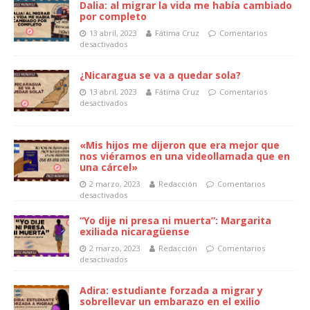
Dalia: al migrar la vida me había cambiado
por completo
13 abril, 2023
Fátima Cruz
Comentarios
desactivados
¿Nicaragua se va a quedar sola?
13 abril, 2023
Fátima Cruz
Comentarios
desactivados
«Mis hijos me dijeron que era mejor que
nos viéramos en una videollamada que en
una cárcel»
2 marzo, 2023
Redacción
Comentarios
desactivados
“Yo dije ni presa ni muerta”: Margarita
exiliada nicaragüense
2 marzo, 2023
Redacción
Comentarios
desactivados
Adira: estudiante forzada a migrar y
sobrellevar un embarazo en el exilio